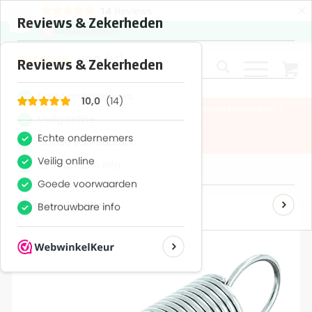
×
14
Reviews
10
Home
/
Winkel
/
Bevestigingsmateriaal
/
Technische en machineonderdelen
/
Technische producten
/
Veren
/
Trekveren verenstaal
/
Trekveer 4.0×6.0x25mm draad 1.0mm EVZ