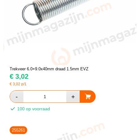
Trekveer 6.0×9.0x40mm draad 1.5mm EVZ
€
3,02
€
3,02
p/1
100 op voorraad
255261