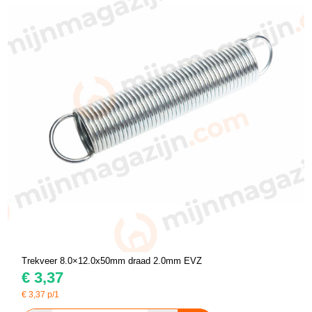
Trekveer 8.0×12.0x50mm draad 2.0mm EVZ
€
3,37
€
3,37
p/1