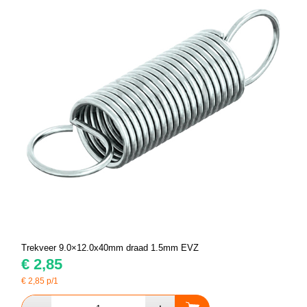
Trekveer 9.0×12.0x40mm draad 1.5mm EVZ
€
2,85
€
2,85
p/1