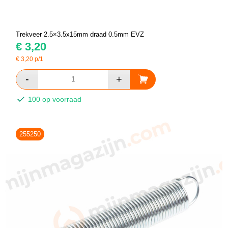
Trekveer 2.5×3.5x15mm draad 0.5mm EVZ
€
3,20
€
3,20
p/1
100 op voorraad
255250