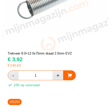
Trekveer 8.0×12.0x75mm draad 2.0mm EVZ
€
3,92
€
3,92
p/1
100 op voorraad
255255