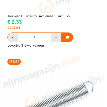
Trekveer 11.0×14.0x75mm draad 1.5mm EVZ
€
2,33
€
2,33
p/1
Levertijd 3-5 werkdagen
255262