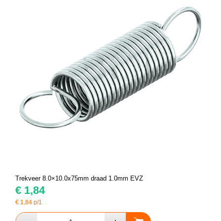
Trekveer 8.0×10.0x75mm draad 1.0mm EVZ
€
1,84
€
1,84
p/1