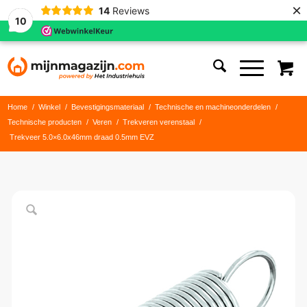
×
14
Reviews
10
Home
/
Winkel
/
Bevestigingsmateriaal
/
Technische en machineonderdelen
/
Technische producten
/
Veren
/
Trekveren verenstaal
/
Trekveer 5.0×6.0x46mm draad 0.5mm EVZ