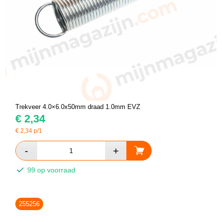
Trekveer 4.0×6.0x50mm draad 1.0mm EVZ
€
2,34
€
2,34
p/1
99 op voorraad
255256