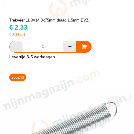
Trekveer 11.0×14.0x75mm draad 1.5mm EVZ
€
2,33
€
2,33
p/1
Levertijd 3-5 werkdagen
255248