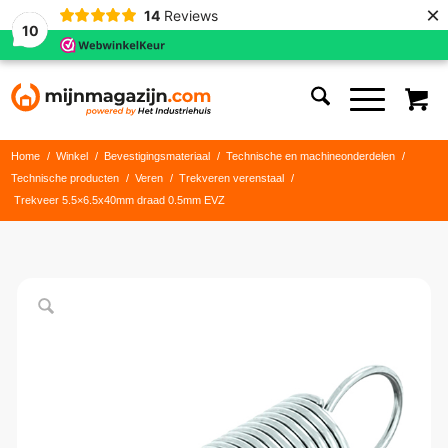
×
14
Reviews
10
Home
/
Winkel
/
Bevestigingsmateriaal
/
Technische en machineonderdelen
/
Technische producten
/
Veren
/
Trekveren verenstaal
/
Trekveer 5.5×6.5x40mm draad 0.5mm EVZ