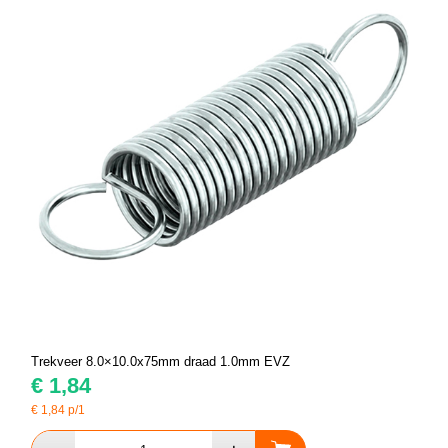
Trekveer 8.0×10.0x75mm draad 1.0mm EVZ
€
1,84
€
1,84
p/1