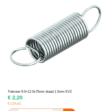
Trekveer 9.0×12.0x75mm draad 1.5mm EVZ
€
2,20
€
2,20
p/1