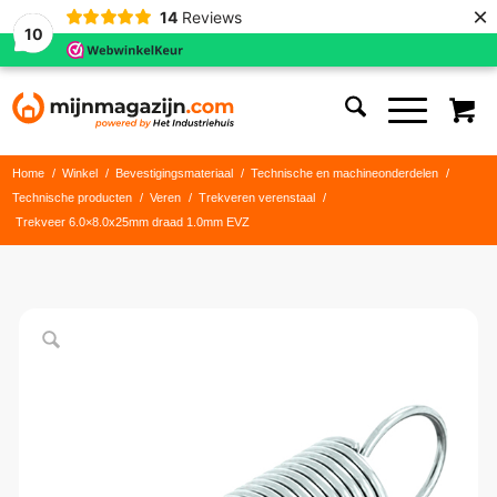
×
14
Reviews
10
Home
/
Winkel
/
Bevestigingsmateriaal
/
Technische en machineonderdelen
/
Technische producten
/
Veren
/
Trekveren verenstaal
/
Trekveer 6.0×8.0x25mm draad 1.0mm EVZ