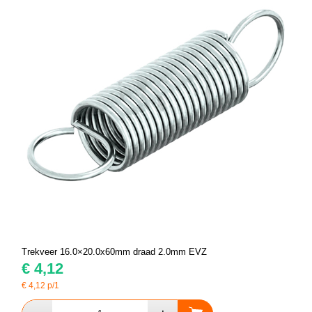
Trekveer 16.0×20.0x60mm draad 2.0mm EVZ
€
4,12
€
4,12
p/1