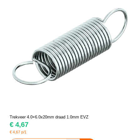
Trekveer 4.0×6.0x20mm draad 1.0mm EVZ
€
4,67
€
4,67
p/1