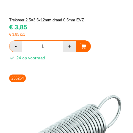
Trekveer 2.5×3.5x12mm draad 0.5mm EVZ
€
3,85
€
3,85
p/1
24 op voorraad
255264