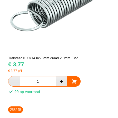
Trekveer 10.0×14.0x75mm draad 2.0mm EVZ
€
3,77
€
3,77
p/1
99 op voorraad
255245