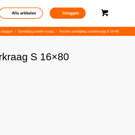
Alle artikelen
Inloggen
n pluggen
/
Spreidplug zonder kraag
/
Fischer spreidplug zonderkraag S 16×80
erkraag S 16×80