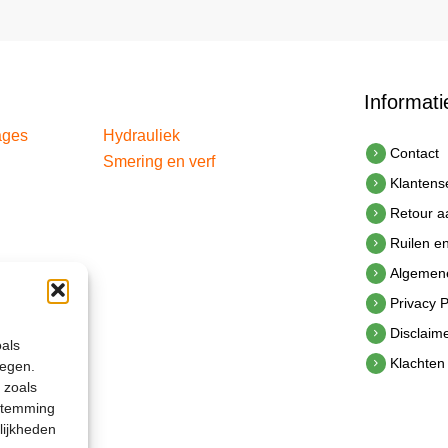
Informati
ages
Hydrauliek
Contact
Smering en verf
Klantens
Retour 
Ruilen e
Algemen
Privacy P
Disclaim
oals
Klachten
legen.
 zoals
estemming
lijkheden