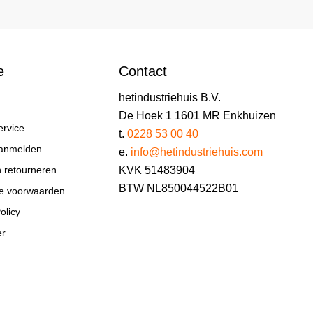
e
Contact
hetindustriehuis B.V.
De Hoek 1 1601 MR Enkhuizen
ervice
t.
0228 53 00 40
aanmelden
e.
info@hetindustriehuis.com
KVK 51483904
n retourneren
BTW NL850044522B01
e voorwaarden
olicy
er