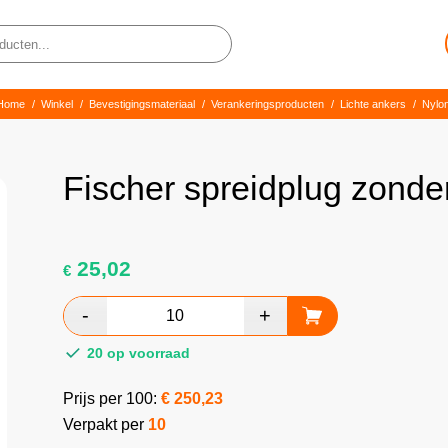
Home
/
Winkel
/
Bevestigingsmateriaal
/
Verankeringsproducten
/
Lichte ankers
/
Nylo
Fischer spreidplug zond
25,02
€
20 op voorraad
Prijs per 100:
€
250,23
Verpakt per
10