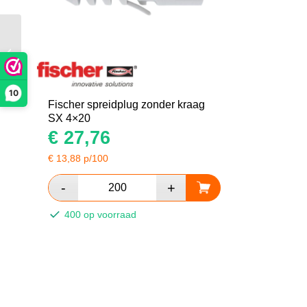
Fischer spreidplug
zonder kraag SX 4×20
10
Fischer spreidplug zonder kraag
SX 4×20
€
27,76
€
13,88
p/100
400 op voorraad