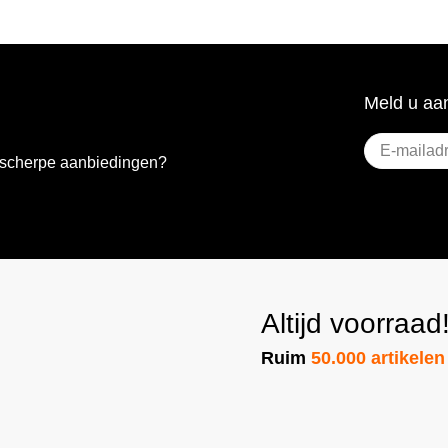
Meld u aan
E-
e scherpe aanbiedingen?
mailadres
(Vere
Altijd voorraad
Ruim
50.000 artikelen