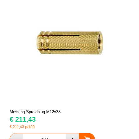
Messing Spreidplug M12x38
€
211,43
€
211,43
p/100