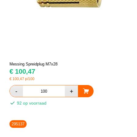
Messing Spreidplug M7x28
€
100,47
€
100,47
p/100
92 op voorraad
295137