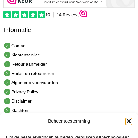
Informatie
Contact
Klantenservice
Retour aanmelden
Ruilen en retourneren
Algemene voorwaarden
Privacy Policy
Disclaimer
Klachten
Beheer toestemming
Contact
hetindustriehuis B.V.
Om de beste ervaringen te bieden, gebruiken wij technologieën