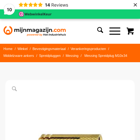
×
14
Reviews
10
Home
/
Winkel
/
Bevestigingsmateriaal
/
Verankeringsproducten
/
Middelzware ankers
/
Spreidpluggen
/
Messing
/
Messing Spreidplug M10x34