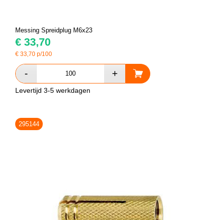
Messing Spreidplug M6x23
€
33,70
€
33,70
p/100
Levertijd 3-5 werkdagen
295144