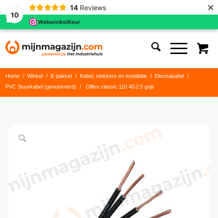
×
14
Reviews
10
Home
/
Winkel
/
E-pakket
/
Kabel, stekkers en installatie
/
Electrakabel
/
PVC Stuurkabel (genummerd)
/
Olflex classic 110 4G2.5 grijs