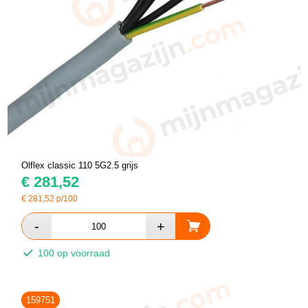
Olflex classic 110 5G2.5 grijs
€
281,52
€
281,52
p/100
100 op voorraad
159751