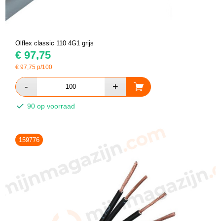
Olflex classic 110 4G1 grijs
€
97,75
€
97,75
p/100
90 op voorraad
159776