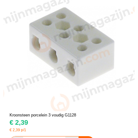
Kroonsteen porcelein 3 voudig G1128
€
2,39
€
2,39
p/1