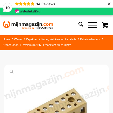
×
14
Reviews
10
Home
/
Winkel
/
E-pakket
/
Kabel, stekkers en installatie
/
Kabelverbinders
/
Kroonstenen
/
Weidmuller BK6 kroonklem 400v 4qmm