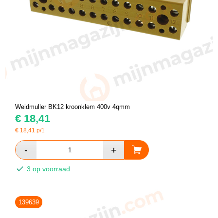
Weidmuller BK12 kroonklem 400v 4qmm
€
18,41
€
18,41
p/1
3 op voorraad
139639