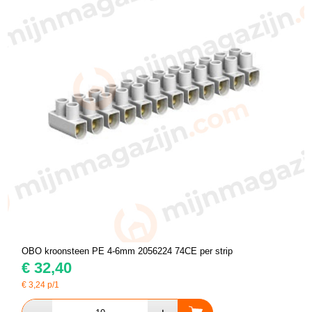
OBO kroonsteen PE 4-6mm 2056224 74CE per strip
€
32,40
€
3,24
p/1