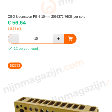
OBO kroonsteen PE 6-10mm 2056372 76CE per strip
€
56,64
€
5,66
p/1
12 op voorraad
182723