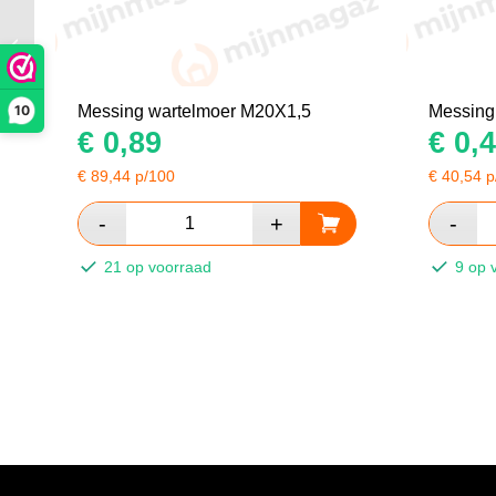
Messing wartelmoer
M20X1,5
10
Messing wartelmoer M20X1,5
Messing
€
0,89
€
0,4
€
89,44
p/100
€
40,54
p
21 op voorraad
9 op 