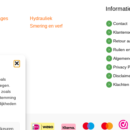
Informati
ages
Hydrauliek
Contact
Smering en verf
Klantens
Retour 
Ruilen e
Algemen
Privacy P
Disclaim
oals
Klachten
legen.
 zoals
estemming
lijkheden
rkeuren