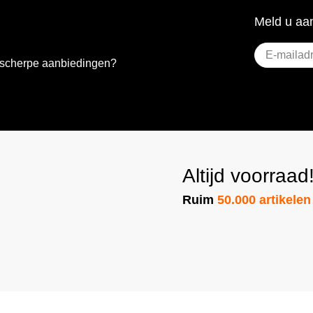
Meld u aan
E-
e scherpe aanbiedingen?
mailadres
(Vereist)
Altijd voorraad
Ruim
50.000 artikelen