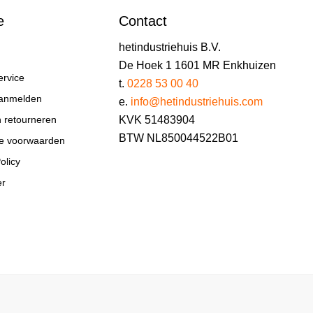
e
Contact
hetindustriehuis B.V.
De Hoek 1 1601 MR Enkhuizen
ervice
t.
0228 53 00 40
aanmelden
e.
info@hetindustriehuis.com
KVK 51483904
n retourneren
BTW NL850044522B01
e voorwaarden
olicy
er