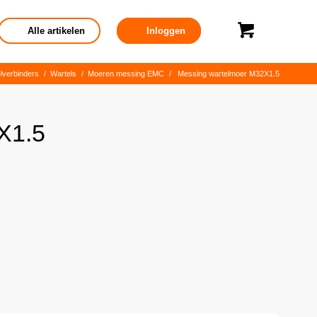
Alle artikelen
Inloggen
lverbinders
/
Wartels
/
Moeren messing EMC
/
Messing wartelmoer M32X1.5
X1.5