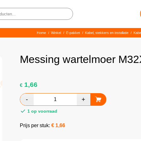
Home
/
Winkel
/
E-pakket
/
Kabel, stekkers en installatie
/
Kabe
Messing wartelmoer M32
1,66
€
1 op voorraad
Prijs per stuk:
€
1,66