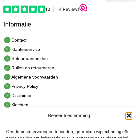
Informatie
Contact
Klantenservice
Retour aanmelden
Ruilen en retourneren
Algemene voorwaarden
Privacy Policy
Disclaimer
Klachten
Beheer toestemming
Contact
hetindustriehuis B.V.
Om de beste ervaringen te bieden, gebruiken wij technologieën
De Hoek 1 1601 MR Enkhuizen