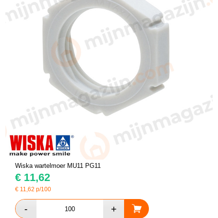
Wiska wartelmoer MU11 PG11
€
11,62
€
11,62
p/100