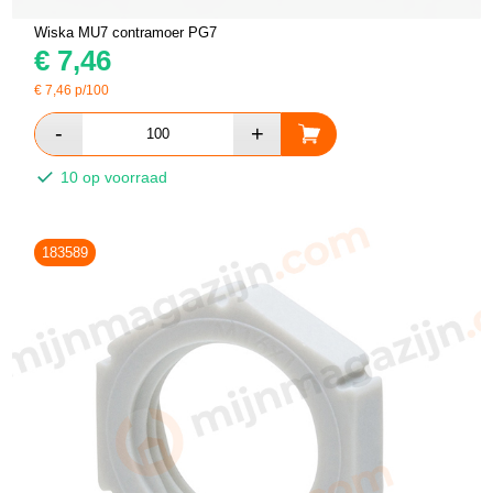
Wiska MU7 contramoer PG7
€
7,46
€
7,46
p/100
10 op voorraad
183589