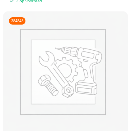
2 op voorraad
384848