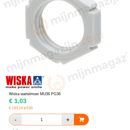
Wiska wartelmoer MU36 PG36
€
1,03
€
103,14
p/100