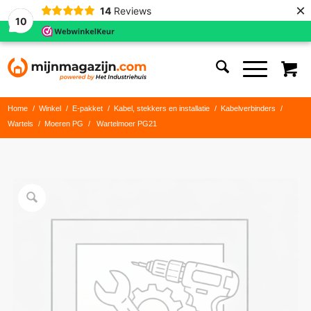
×
14
Reviews
10
Home
/
Winkel
/
E-pakket
/
Kabel, stekkers en installatie
/
Kabelverbinders
/
Wartels
/
Moeren PG
/
Wartelmoer PG21