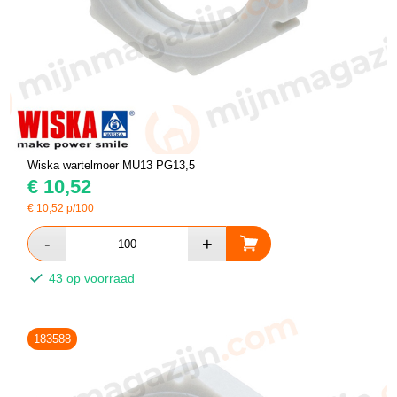
Wiska wartelmoer MU13 PG13,5
€
10,52
€
10,52
p/100
43 op voorraad
183588