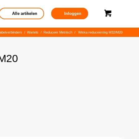
Alle artikelen
Inloggen
abelverbinders
/
Wartels
/
Reduceer Metrisch
/
Wiska reduceerring M32/M20
/M20