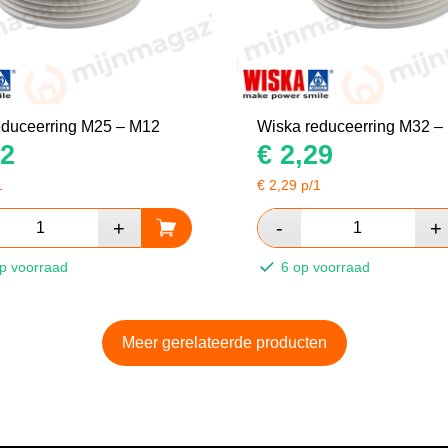
educeerring M25 – M12
Wiska reduceerring M32 –
2
€
2,29
1
€
2,29
p/1
p voorraad
6 op voorraad
Meer gerelateerde producten