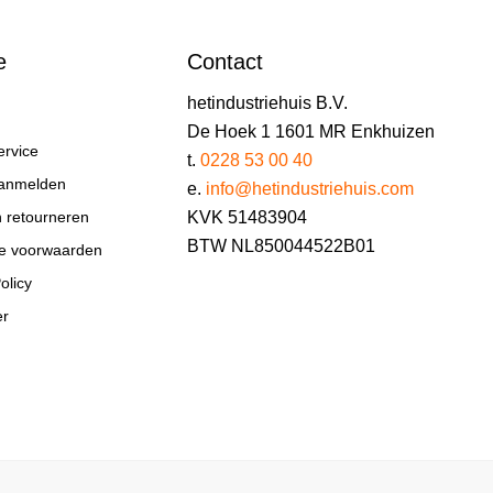
e
Contact
hetindustriehuis B.V.
De Hoek 1 1601 MR Enkhuizen
ervice
t.
0228 53 00 40
aanmelden
e.
info@hetindustriehuis.com
KVK 51483904
n retourneren
BTW NL850044522B01
e voorwaarden
olicy
er