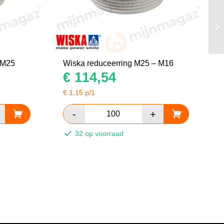
 M25
Wiska reduceerring M25 – M16
€
114,54
€
1,15
p/1
32 op voorraad