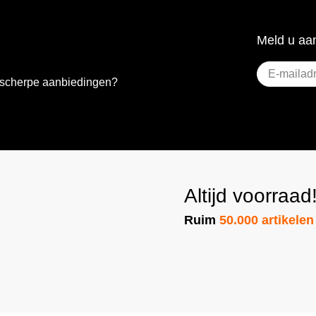
Meld u aan
E-
e scherpe aanbiedingen?
mailadres
(Vereist)
Altijd voorraad
Ruim
50.000 artikelen