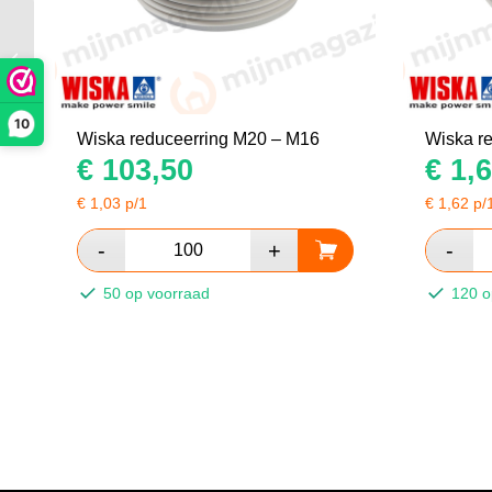
Wiska reduceerring M25
– M20
10
Wiska reduceerring M20 – M16
Wiska r
€
103,50
€
1,6
€
1,03
p/1
€
1,62
p/
50 op voorraad
120 o