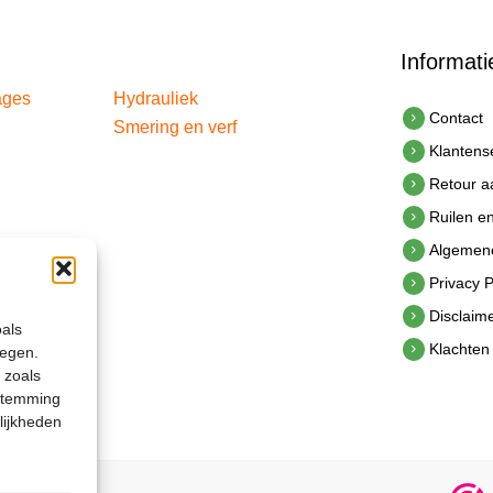
Informati
ages
Hydrauliek
Contact
Smering en verf
Klantens
Retour 
Ruilen e
Algemen
Privacy P
Disclaim
oals
Klachten
legen.
 zoals
estemming
lijkheden