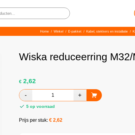
Home
/
Winkel
/
E-pakket
/
Kabel, stekkers en installatie
/
K
Wiska reduceerring M32
2,62
€
5 op voorraad
Prijs per stuk:
€
2,62