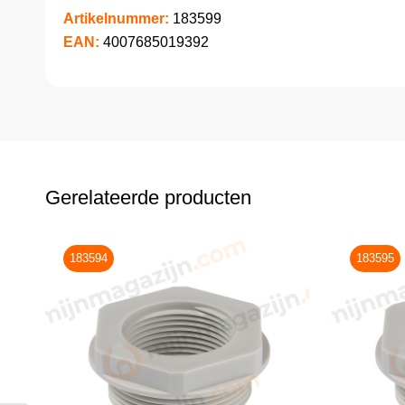
Artikelnummer:
183599
EAN:
4007685019392
Gerelateerde producten
183594
183595