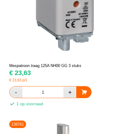
Mespatroon traag 125A NH00 GG 3 stuks
€
23,63
€
23,63
p/1
1 op voorraad
138761