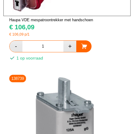
Haupa VDE mespatroontrekker met handschoen
€
106,09
€
106,09
p/1
1 op voorraad
138739