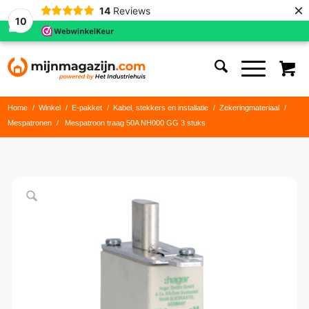
×
14
Reviews
10
Home
/
Winkel
/
E-pakket
/
Kabel, stekkers en installatie
/
Zekeringmateriaal
/
Mespatronen
/
Mespatroon traag 50A NH000 GG 3 stuks