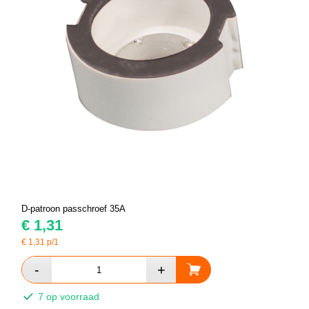
D-patroon passchroef 35A
€
1,31
€
1,31
p/1
7 op voorraad