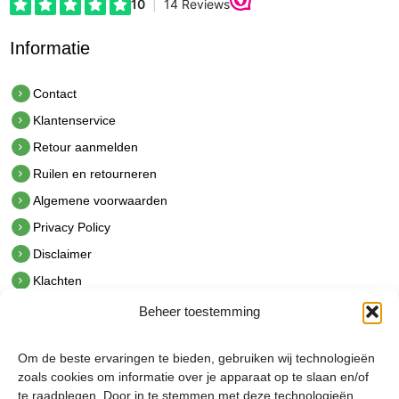
Informatie
Contact
Klantenservice
Retour aanmelden
Ruilen en retourneren
Algemene voorwaarden
Privacy Policy
Disclaimer
Klachten
Beheer toestemming
Contact
hetindustriehuis B.V.
Om de beste ervaringen te bieden, gebruiken wij technologieën
De Hoek 1 1601 MR Enkhuizen
zoals cookies om informatie over je apparaat op te slaan en/of
t.
0228 53 00 40
te raadplegen. Door in te stemmen met deze technologieën