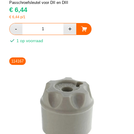
Passchroefsleutel voor DII en DIII
€
6,44
€
6,44
p/1
1 op voorraad
114167