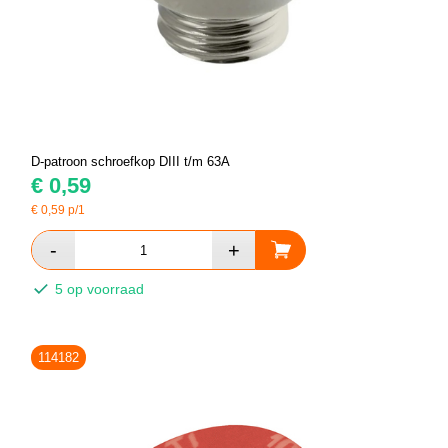
D-patroon schroefkop DIII t/m 63A
€
0,59
€
0,59
p/1
5 op voorraad
114182