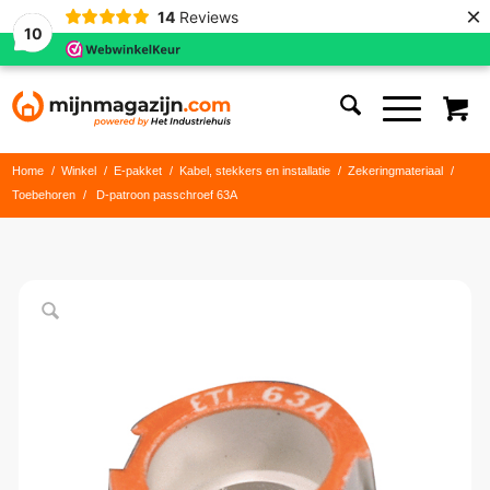
×
14
Reviews
10
Home
/
Winkel
/
E-pakket
/
Kabel, stekkers en installatie
/
Zekeringmateriaal
/
Toebehoren
/
D-patroon passchroef 63A