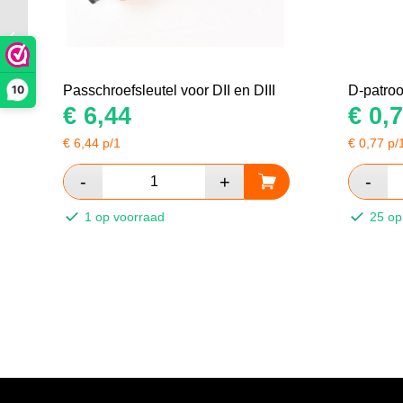
D-patroon schroefkop
DIII t/m 63A
10
Passchroefsleutel voor DII en DIII
D-patro
€
6,44
€
0,7
€
6,44
p/1
€
0,77
p/
1 op voorraad
25 op