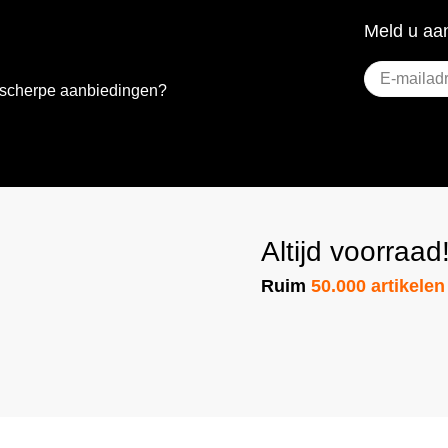
Meld u aan
E-
e scherpe aanbiedingen?
mailadres
(Vere
Altijd voorraad
Ruim
50.000 artikelen