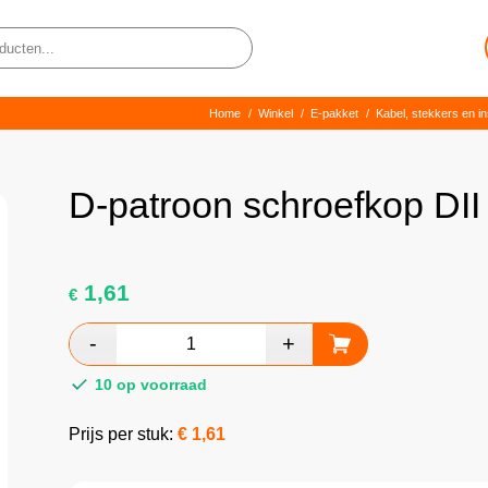
Home
/
Winkel
/
E-pakket
/
Kabel, stekkers en ins
D-patroon schroefkop DII
1,61
€
10 op voorraad
Prijs per stuk:
€
1,61