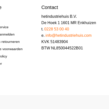
e
Contact
hetindustriehuis B.V.
De Hoek 1 1601 MR Enkhuizen
ervice
t.
0228 53 00 40
aanmelden
e.
info@hetindustriehuis.com
KVK 51483904
n retourneren
BTW NL850044522B01
e voorwaarden
olicy
er