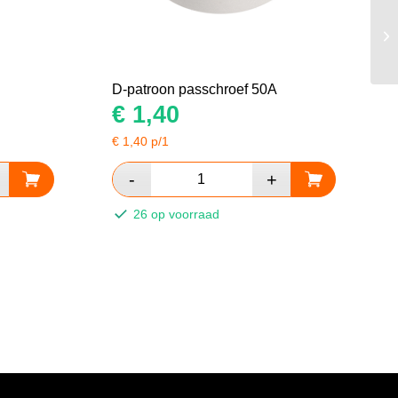
D-patroon passchroef 50A
€
1,40
€
1,40
p/1
26 op voorraad