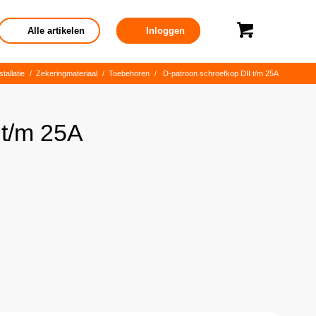
Alle artikelen
Inloggen
tallatie
/
Zekeringmateriaal
/
Toebehoren
/
D-patroon schroefkop DII t/m 25A
 t/m 25A