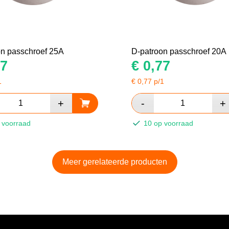
on passchroef 25A
D-patroon passchroef 20A
7
€
0,77
1
€
0,77
p/1
 voorraad
10 op voorraad
Meer gerelateerde producten