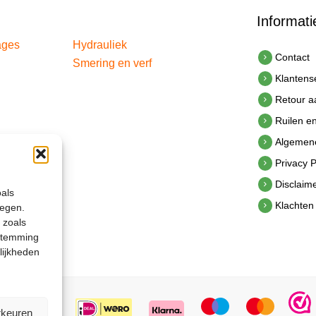
Informati
ages
Hydrauliek
Contact
Smering en verf
Klantens
Retour 
Ruilen e
Algemen
Privacy P
Disclaim
oals
Klachten
legen.
 zoals
estemming
lijkheden
rkeuren