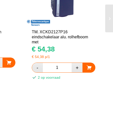
m
TM. XCKD2127P16
eindschakelaar alu. rolhefboom
met
€
54,38
€
54,38
p/1
2 op voorraad