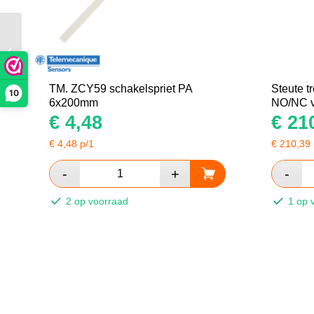
TM. XCKP2110P16
eindschakelaar plunjer
TM. ZCY59 schakelspriet PA
Steute t
10
6x200mm
NO/NC v
€
4,48
€
210
€
4,48
p/1
€
210,39
2 op voorraad
1 op 