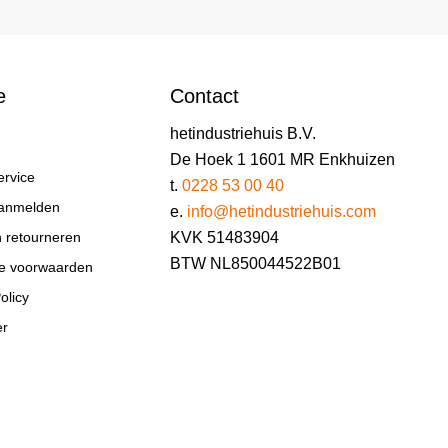
e
Contact
hetindustriehuis B.V.
De Hoek 1 1601 MR Enkhuizen
ervice
t.
0228 53 00 40
aanmelden
e.
info@hetindustriehuis.com
KVK 51483904
n retourneren
BTW NL850044522B01
e voorwaarden
olicy
er