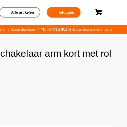
Alle artikelen
Inloggen
horen
/
Standschakelaars
/
TM. XCKP2118P16 eindschakelaar arm kort met rol
akelaar arm kort met rol