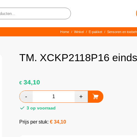
Home
/
Winkel
/
E-pakket
/
Sensoren en toebe
TM. XCKP2118P16 eindsch
34,10
€
3 op voorraad
Prijs per stuk:
€
34,10