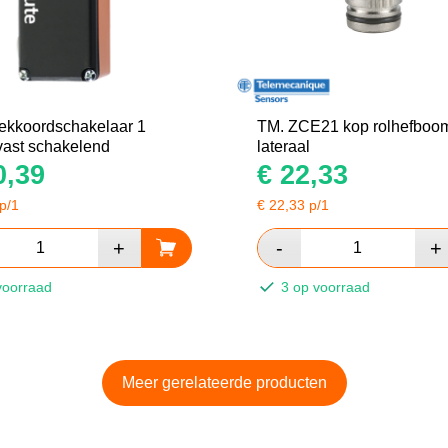
rekkoordschakelaar 1
TM. ZCE21 kop rolhefboo
ast schakelend
lateraal
,39
€
22,33
p/1
€
22,33
p/1
voorraad
3 op voorraad
Meer gerelateerde producten