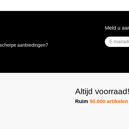
Meld u aan
E-
e scherpe aanbiedingen?
mailadres
(Vere
Altijd voorraad
Ruim
50.000 artikelen