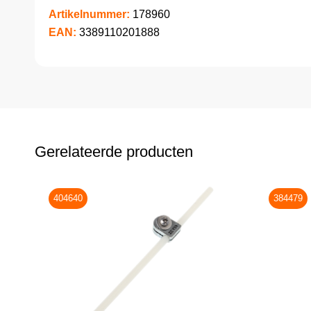
Artikelnummer:
178960
EAN:
3389110201888
Gerelateerde producten
404640
384479