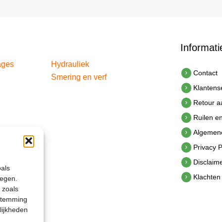
Informati
ages
Hydrauliek
Contact
Smering en verf
Klantens
Retour 
Ruilen e
Algemen
Privacy P
Disclaim
oals
Klachten
legen.
 zoals
estemming
lijkheden