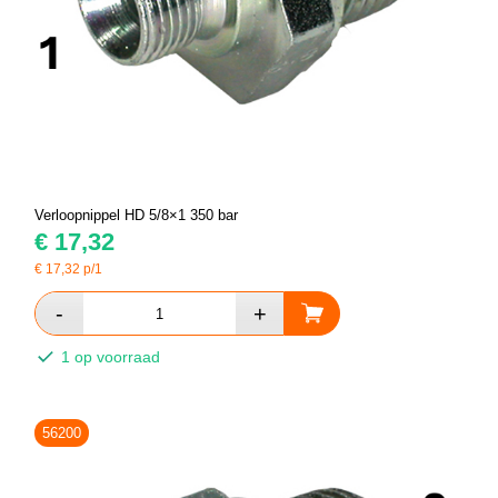
Verloopnippel HD 5/8×1 350 bar
€
17,32
€
17,32
p/1
1 op voorraad
56200