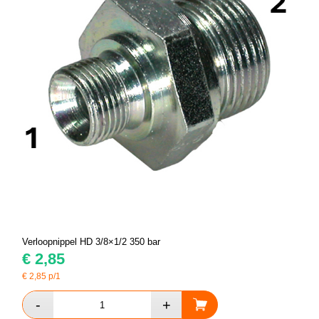
Verloopnippel HD 3/8×1/2 350 bar
€
2,85
€
2,85
p/1