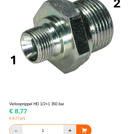
Verloopnippel HD 1/2×1 350 bar
€
8,77
€
8,77
p/1