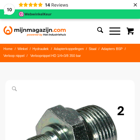
×
14
Reviews
10
Home
/
Winkel
/
Hydrauliek
/
Adapterkoppelingen
/
Staal
/
Adapters BSP
/
Verloop nippel
/
Verloopnippel HD 1/4×3/8 350 bar