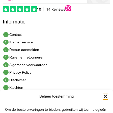
Informatie
Contact
Klantenservice
Retour aanmelden
Ruilen en retourneren
Algemene voorwaarden
Privacy Policy
Disclaimer
Klachten
Beheer toestemming
Contact
hetindustriehuis B.V.
Om de beste ervaringen te bieden, gebruiken wij technologieën