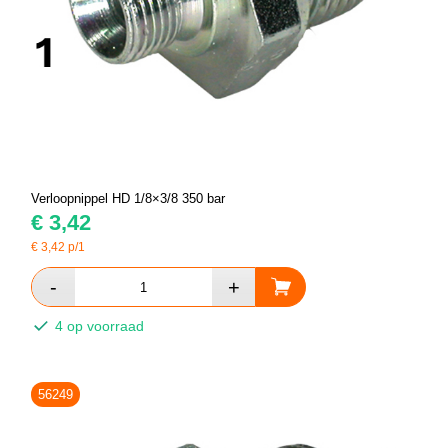
Verloopnippel HD 1/8×3/8 350 bar
€
3,42
€
3,42
p/1
4 op voorraad
56249