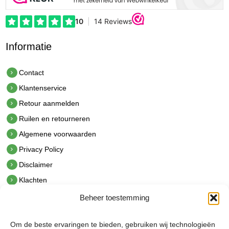
Informatie
Contact
Klantenservice
Retour aanmelden
Ruilen en retourneren
Algemene voorwaarden
Privacy Policy
Disclaimer
Klachten
Beheer toestemming
Contact
hetindustriehuis B.V.
Om de beste ervaringen te bieden, gebruiken wij technologieën