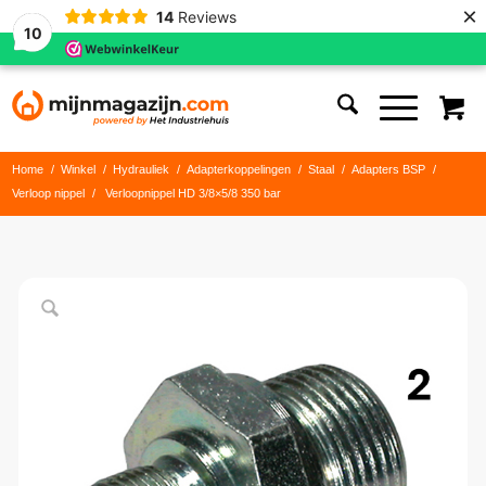
×
14
Reviews
10
Home
/
Winkel
/
Hydrauliek
/
Adapterkoppelingen
/
Staal
/
Adapters BSP
/
Verloop nippel
/
Verloopnippel HD 3/8×5/8 350 bar