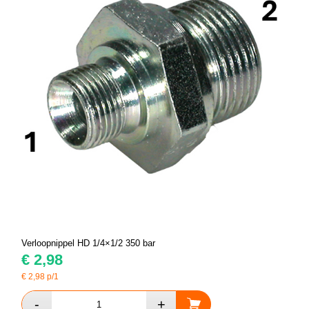
Verloopnippel HD 1/4×1/2 350 bar
€
2,98
€
2,98
p/1