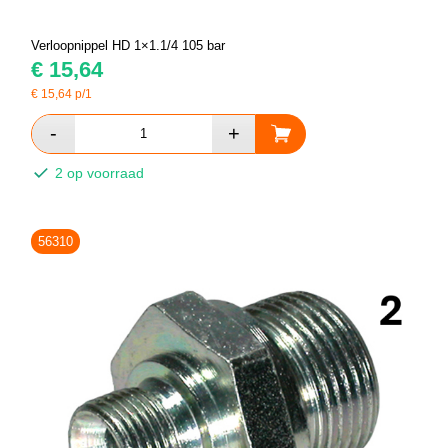
Verloopnippel HD 1×1.1/4 105 bar
€
15,64
€
15,64
p/1
2 op voorraad
56310