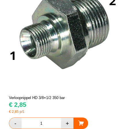
Verloopnippel HD 3/8×1/2 350 bar
€
2,85
€
2,85
p/1