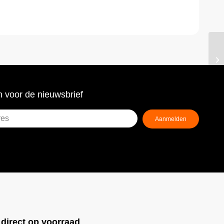
 voor de nieuwsbrief
Aanmelden
ist)
!
direct op voorraad