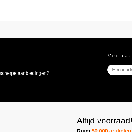
Meld u aan
E-
e scherpe aanbiedingen?
mailadres
(Vere
Altijd voorraad
Ruim
50.000 artikelen