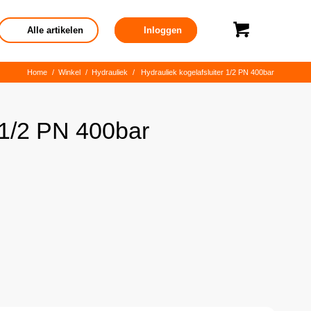
Alle artikelen
Inloggen
Home
/
Winkel
/
Hydrauliek
/
Hydrauliek kogelafsluiter 1/2 PN 400bar
 1/2 PN 400bar