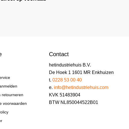
e
Contact
hetindustriehuis B.V.
De Hoek 1 1601 MR Enkhuizen
ervice
t.
0228 53 00 40
aanmelden
e.
info@hetindustriehuis.com
KVK 51483904
n retourneren
BTW NL850044522B01
e voorwaarden
olicy
er