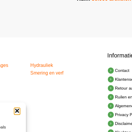
Informati
ages
Hydrauliek
Contact
Smering en verf
Klantens
Retour 
Ruilen e
Algemen
Privacy P
Disclaim
oals