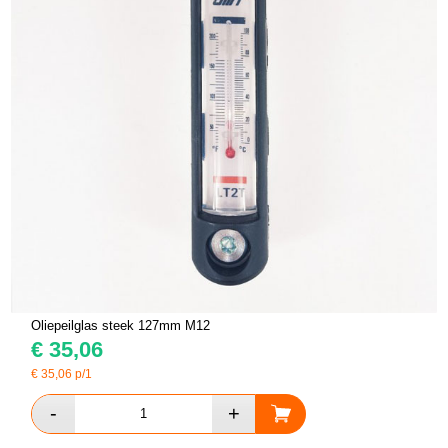
Oliepeilglas steek 127mm M12
€
35,06
€
35,06
p/1