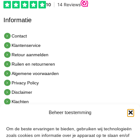
Informatie
Contact
Klantenservice
Retour aanmelden
Ruilen en retourneren
Algemene voorwaarden
Privacy Policy
Disclaimer
Klachten
Beheer toestemming
Contact
hetindustriehuis B.V.
Om de beste ervaringen te bieden, gebruiken wij technologieën
De Hoek 1 1601 MR Enkhuizen
zoals cookies om informatie over je apparaat op te slaan en/of