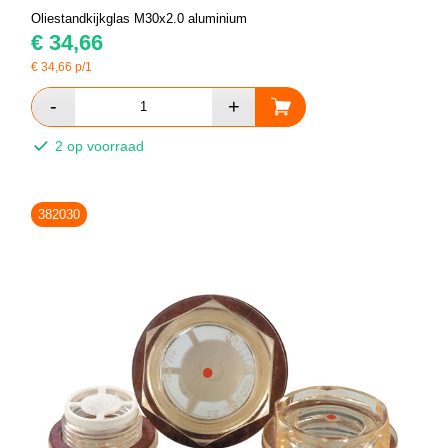
Oliestandkijkglas M30x2.0 aluminium
€
34,66
€
34,66
p/1
2 op voorraad
382030