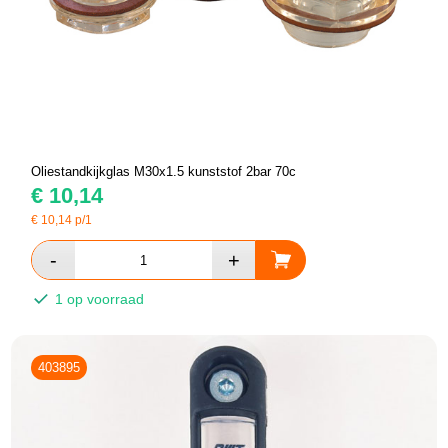
Oliestandkijkglas M30x1.5 kunststof 2bar 70c
€
10,14
€
10,14
p/1
1 op voorraad
403895