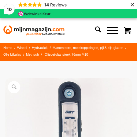
×
14
Reviews
10
Home
/
Winkel
/
Hydrauliek
/
Manometers, meetkoppelingen, pijl & kijk glazen
/
Olie kijkglas
/
Metrisch
/
Oliepeilglas steek 76mm M10