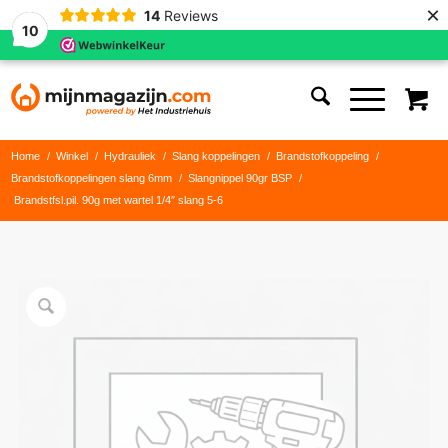
×
14
Reviews
10
Home
/
Winkel
/
Hydrauliek
/
Slang koppelingen
/
Brandstofkoppeling
/
Brandstofkoppelingen slang 6mm
/
Slangnippel 90gr BSP
/
Brandstfsl.pil. 90g met wartel 1/4″ slang 5-6