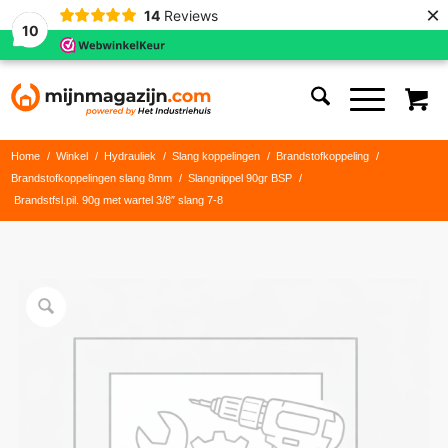
×
14
Reviews
10
Home
/
Winkel
/
Hydrauliek
/
Slang koppelingen
/
Brandstofkoppeling
/
Brandstofkoppelingen slang 8mm
/
Slangnippel 90gr BSP
/
Brandstfsl.pil. 90g met wartel 3/8″ slang 7-8