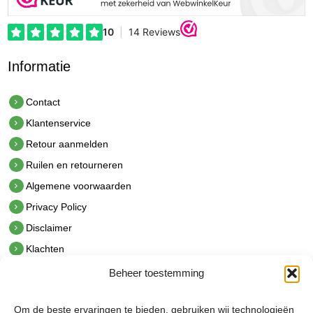
Informatie
Contact
Klantenservice
Retour aanmelden
Ruilen en retourneren
Algemene voorwaarden
Privacy Policy
Disclaimer
Klachten
Beheer toestemming
Contact
hetindustriehuis B.V.
Om de beste ervaringen te bieden, gebruiken wij technologieën