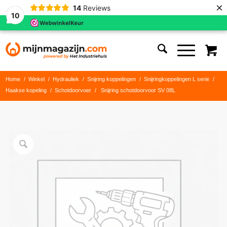
×
14
Reviews
10
Home
/
Winkel
/
Hydrauliek
/
Snijring koppelingen
/
Snijringkoppelingen L serie
/
Haakse kopeling
/
Schotdoorvoer
/
Snijring schotdoorvoor SV 08L