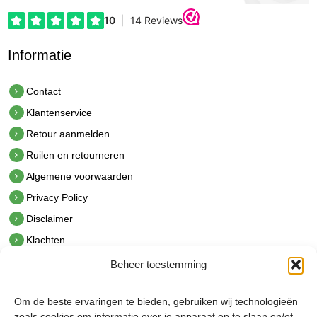
Informatie
Contact
Klantenservice
Retour aanmelden
Ruilen en retourneren
Algemene voorwaarden
Privacy Policy
Disclaimer
Klachten
Beheer toestemming
Contact
hetindustriehuis B.V.
Om de beste ervaringen te bieden, gebruiken wij technologieën
De Hoek 1 1601 MR Enkhuizen
zoals cookies om informatie over je apparaat op te slaan en/of