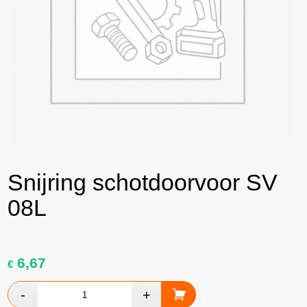
Snijring schotdoorvoor SV
08L
6,67
€