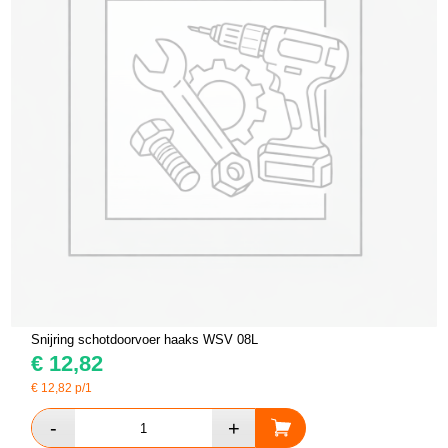
Snijring schotdoorvoer haaks WSV 08L
€
12,82
€
12,82
p/1