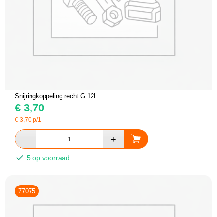
Snijringkoppeling recht G 12L
€
3,70
€
3,70
p/1
5 op voorraad
77075