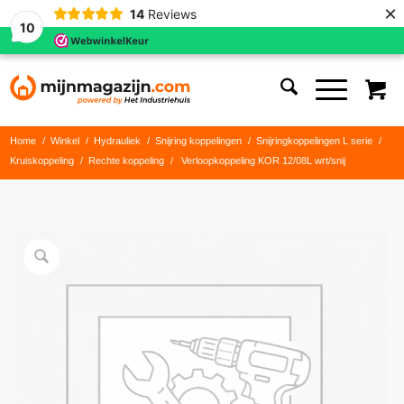
×
14
Reviews
10
Home
/
Winkel
/
Hydrauliek
/
Snijring koppelingen
/
Snijringkoppelingen L serie
/
Kruiskoppeling
/
Rechte koppeling
/
Verloopkoppeling KOR 12/08L wrt/snij