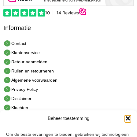
Informatie
Contact
Klantenservice
Retour aanmelden
Ruilen en retourneren
Algemene voorwaarden
Privacy Policy
Disclaimer
Klachten
Beheer toestemming
Contact
hetindustriehuis B.V.
Om de beste ervaringen te bieden, gebruiken wij technologieën