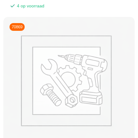
4 op voorraad
70869