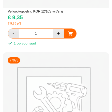
Verloopkoppeling KOR 12/10S wrt/snij
€
9,35
€
9,35
p/1
1 op voorraad
77073