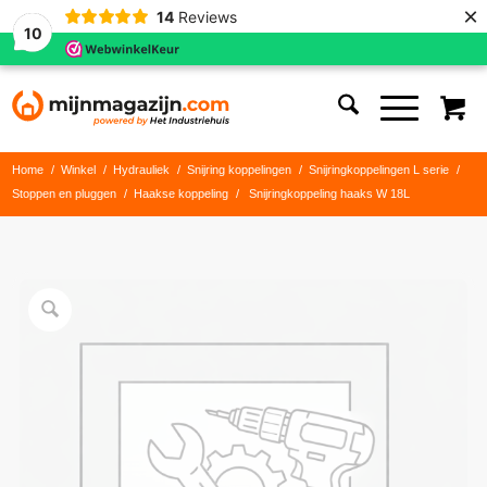
×
14
Reviews
10
Home
/
Winkel
/
Hydrauliek
/
Snijring koppelingen
/
Snijringkoppelingen L serie
/
Stoppen en pluggen
/
Haakse koppeling
/
Snijringkoppeling haaks W 18L