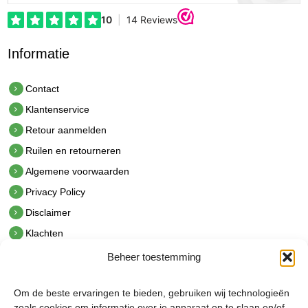
Informatie
Contact
Klantenservice
Retour aanmelden
Ruilen en retourneren
Algemene voorwaarden
Privacy Policy
Disclaimer
Klachten
Beheer toestemming
Contact
hetindustriehuis B.V.
Om de beste ervaringen te bieden, gebruiken wij technologieën
De Hoek 1 1601 MR Enkhuizen
zoals cookies om informatie over je apparaat op te slaan en/of