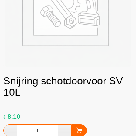
Snijring schotdoorvoor SV
10L
8,10
€