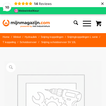
×
14
Reviews
10
Home
/
Winkel
/
Hydrauliek
/
Snijring koppelingen
/
Snijringkoppelingen L serie
/
T koppeling
/
Schotdoorvoer
/
Snijring schotdoorvoor SV 10L