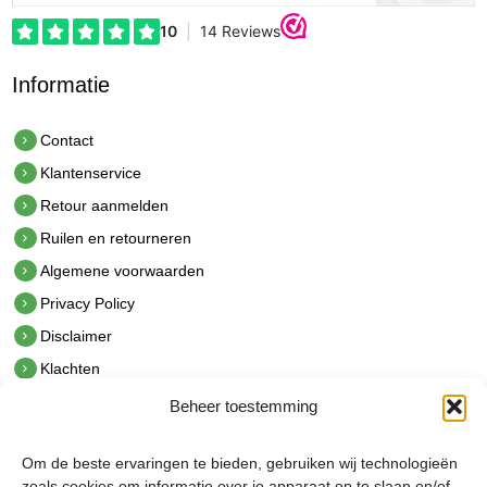
Informatie
Contact
Klantenservice
Retour aanmelden
Ruilen en retourneren
Algemene voorwaarden
Privacy Policy
Disclaimer
Klachten
Beheer toestemming
Contact
hetindustriehuis B.V.
Om de beste ervaringen te bieden, gebruiken wij technologieën
De Hoek 1 1601 MR Enkhuizen
zoals cookies om informatie over je apparaat op te slaan en/of