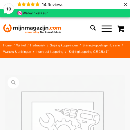
×
14
Reviews
10
Home
/
Winkel
/
Hydrauliek
/
Snijring koppelingen
/
Snijringkoppelingen L serie
/
Wartels & snijringen
/
Inschroef koppeling
/
Snijringkoppeling GE 28Lx1″