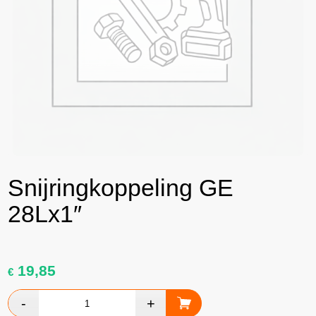
Snijringkoppeling GE
28Lx1″
19,85
€