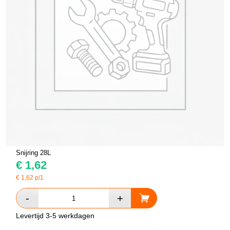
Snijring 28L
€
1,62
€
1,62
p/1
Levertijd 3-5 werkdagen