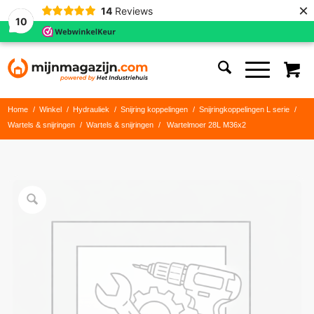
×
14
Reviews
10
Home
/
Winkel
/
Hydrauliek
/
Snijring koppelingen
/
Snijringkoppelingen L serie
/
Wartels & snijringen
/
Wartels & snijringen
/
Wartelmoer 28L M36x2