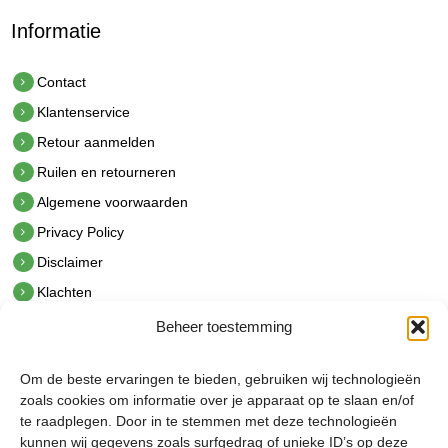
Informatie
Contact
Klantenservice
Retour aanmelden
Ruilen en retourneren
Algemene voorwaarden
Privacy Policy
Disclaimer
Klachten
Beheer toestemming
Contact
hetindustriehuis B.V.
Om de beste ervaringen te bieden, gebruiken wij technologieën
De Hoek 1 1601 MR Enkhuizen
zoals cookies om informatie over je apparaat op te slaan en/of
t.
0228 53 00 40
te raadplegen. Door in te stemmen met deze technologieën
e.
info@hetindustriehuis.com
kunnen wij gegevens zoals surfgedrag of unieke ID’s op deze