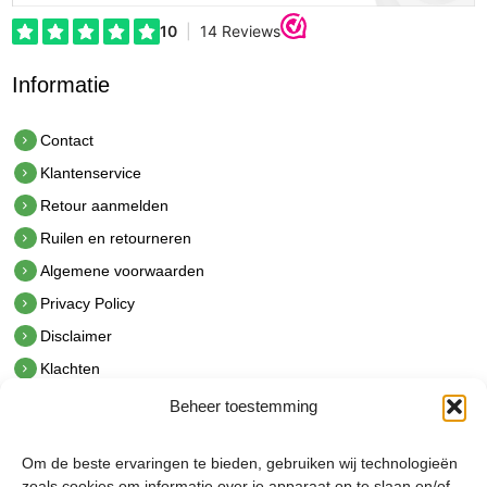
Informatie
Contact
Klantenservice
Retour aanmelden
Ruilen en retourneren
Algemene voorwaarden
Privacy Policy
Disclaimer
Klachten
Beheer toestemming
Contact
hetindustriehuis B.V.
Om de beste ervaringen te bieden, gebruiken wij technologieën
De Hoek 1 1601 MR Enkhuizen
zoals cookies om informatie over je apparaat op te slaan en/of