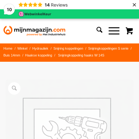
×
14
Reviews
10
Home
/
Winkel
/
Hydrauliek
/
Snijring koppelingen
/
Snijringkoppelingen S serie
/
Buis 14mm
/
Haakse koppeling
/
Snijringkoppeling haaks W 14S