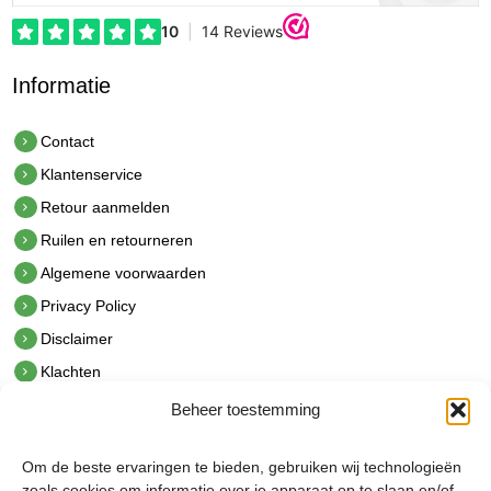
Informatie
Contact
Klantenservice
Retour aanmelden
Ruilen en retourneren
Algemene voorwaarden
Privacy Policy
Disclaimer
Klachten
Beheer toestemming
Contact
hetindustriehuis B.V.
Om de beste ervaringen te bieden, gebruiken wij technologieën
De Hoek 1 1601 MR Enkhuizen
zoals cookies om informatie over je apparaat op te slaan en/of