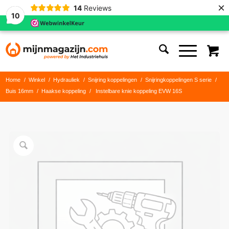
×
14
Reviews
10
Home
/
Winkel
/
Hydrauliek
/
Snijring koppelingen
/
Snijringkoppelingen S serie
/
Buis 16mm
/
Haakse koppeling
/
Instelbare knie koppeling EVW 16S