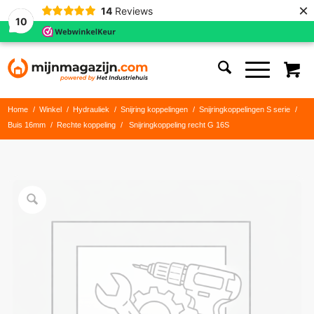
×
14
Reviews
10
Home
/
Winkel
/
Hydrauliek
/
Snijring koppelingen
/
Snijringkoppelingen S serie
/
Buis 16mm
/
Rechte koppeling
/
Snijringkoppeling recht G 16S