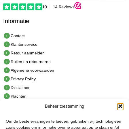
Informatie
Contact
Klantenservice
Retour aanmelden
Ruilen en retourneren
Algemene voorwaarden
Privacy Policy
Disclaimer
Klachten
Beheer toestemming
Contact
hetindustriehuis B.V.
Om de beste ervaringen te bieden, gebruiken wij technologieën
De Hoek 1 1601 MR Enkhuizen
zoals cookies om informatie over je apparaat op te slaan en/of