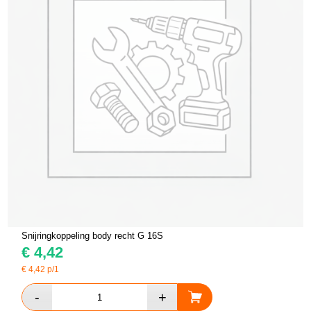
Snijringkoppeling body recht G 16S
€
4,42
€
4,42
p/1