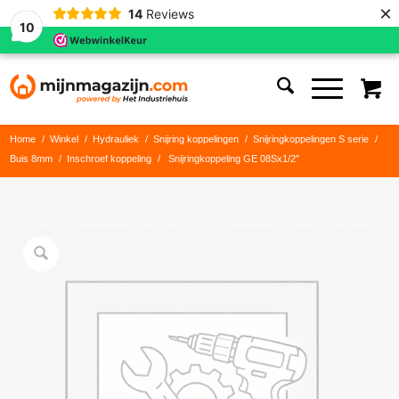
×
14
Reviews
10
Home
/
Winkel
/
Hydrauliek
/
Snijring koppelingen
/
Snijringkoppelingen S serie
/
Buis 8mm
/
Inschroef koppeling
/
Snijringkoppeling GE 08Sx1/2″