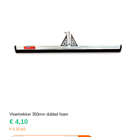
Vloertrekker 350mm dubbel foam
€
4,10
€
4,10
p/1