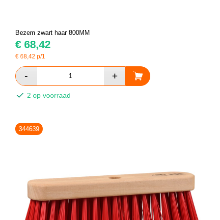
Bezem zwart haar 800MM
€
68,42
€
68,42
p/1
2 op voorraad
344639