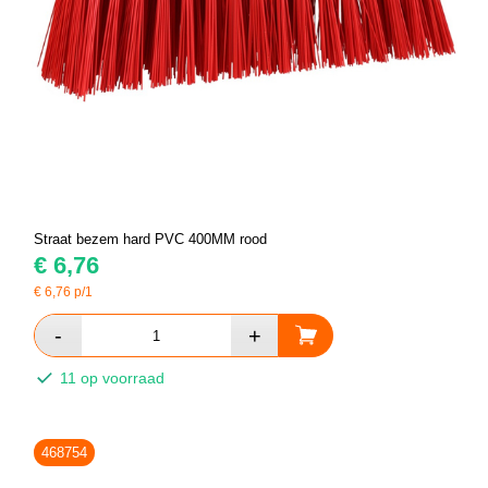
Straat bezem hard PVC 400MM rood
€
6,76
€
6,76
p/1
11 op voorraad
468754