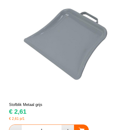
Stofblik Metaal grijs
€
2,61
€
2,61
p/1