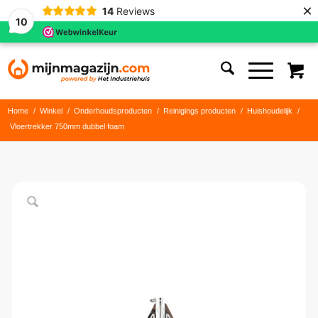
×
14
Reviews
10
Home
/
Winkel
/
Onderhoudsproducten
/
Reinigings producten
/
Huishoudelijk
/
Vloertrekker 750mm dubbel foam