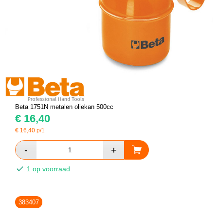
Beta 1751N metalen oliekan 500cc
€
16,40
€
16,40
p/1
1 op voorraad
383407