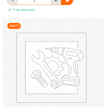
4 op voorraad
368070