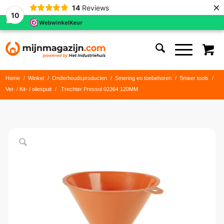
×
14
Reviews
10
Home
/
Winkel
/
Onderhoudsproducten
/
Smering en toebehoren
/
Smeer tools
/
Vet- / Kit- / oliespuit
/
Trechter Pressol 02364 120MM