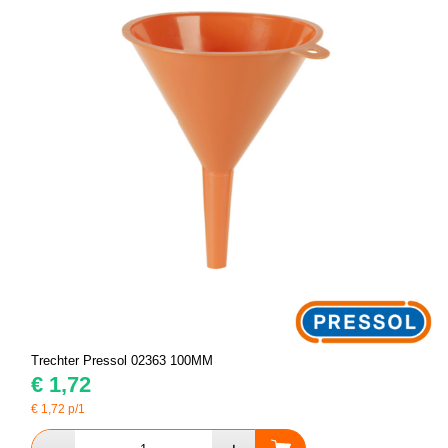
Trechter Pressol 02363 100MM
€
1,72
€
1,72
p/1