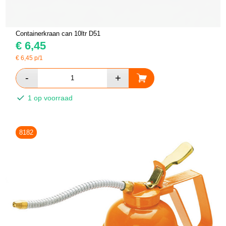
Containerkraan can 10ltr D51
€
6,45
€
6,45
p/1
1 op voorraad
8182