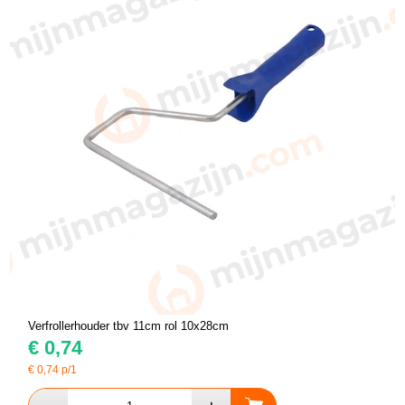
Verfrollerhouder tbv 11cm rol 10x28cm
€
0,74
€
0,74
p/1