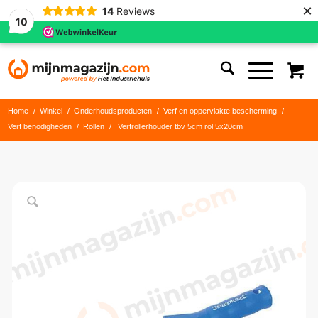
×
14
Reviews
10
Home
/
Winkel
/
Onderhoudsproducten
/
Verf en oppervlakte bescherming
/
Verf benodigheden
/
Rollen
/
Verfrollerhouder tbv 5cm rol 5x20cm