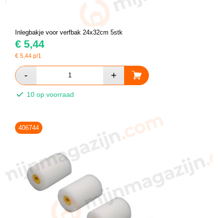
Inlegbakje voor verfbak 24x32cm 5stk
€
5,44
€
5,44
p/1
10 op voorraad
406744