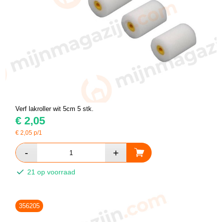
Verf lakroller wit 5cm 5 stk.
€
2,05
€
2,05
p/1
21 op voorraad
356205