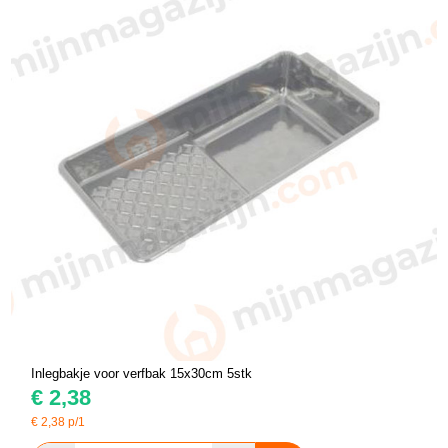
Inlegbakje voor verfbak 15x30cm 5stk
€
2,38
€
2,38
p/1