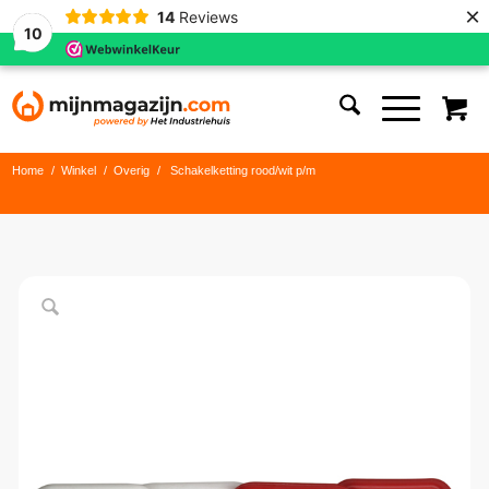
×
14
Reviews
10
Home
/
Winkel
/
Overig
/
Schakelketting rood/wit p/m