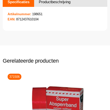
Specificaties
Productbeschrijving
Artikelnummer:
198651
EAN:
8712437610104
Gerelateerde producten
371506