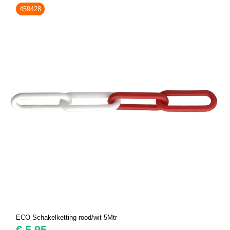
459428
ECO Schakelketting rood/wit 5Mtr
€
5,95