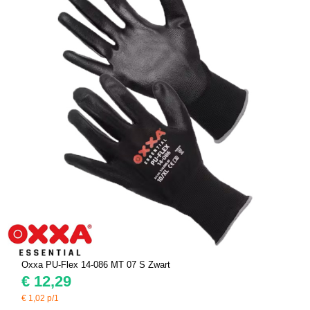
Oxxa PU-Flex 14-086 MT 07 S Zwart
€
12,29
€
1,02
p/1