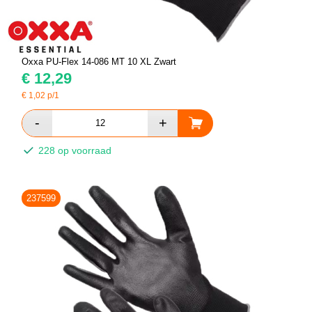
Oxxa PU-Flex 14-086 MT 10 XL Zwart
€
12,29
€
1,02
p/1
228 op voorraad
237599