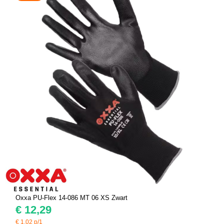
Oxxa PU-Flex 14-086 MT 06 XS Zwart
€
12,29
€
1,02
p/1