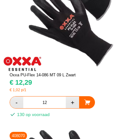
Oxxa PU-Flex 14-086 MT 09 L Zwart
€
12,29
€
1,02
p/1
130 op voorraad
408070