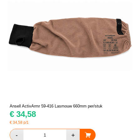
Ansell ActivArmr 59-416 Lasmouw 660mm per/stuk
€
34,58
€
34,58
p/1