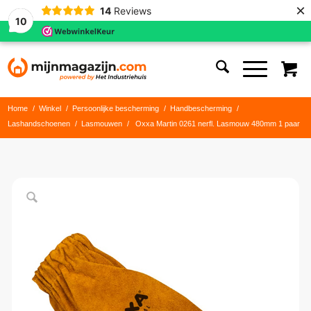
×
14
Reviews
10
Home
/
Winkel
/
Persoonlijke bescherming
/
Handbescherming
/
Lashandschoenen
/
Lasmouwen
/
Oxxa Martin 0261 nerfl. Lasmouw 480mm 1 paar