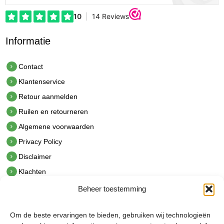
Informatie
Contact
Klantenservice
Retour aanmelden
Ruilen en retourneren
Algemene voorwaarden
Privacy Policy
Disclaimer
Klachten
Beheer toestemming
Contact
hetindustriehuis B.V.
Om de beste ervaringen te bieden, gebruiken wij technologieën
De Hoek 1 1601 MR Enkhuizen