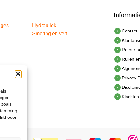
Informati
ages
Hydrauliek
Contact
Smering en verf
Klantens
Retour 
Ruilen e
Algemen
Privacy P
Disclaim
oals
Klachten
legen.
 zoals
estemming
lijkheden