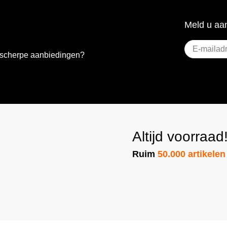
Meld u aan
E-
e scherpe aanbiedingen?
mailadres
(Vereist)
Altijd voorraad
Ruim
50.000 artikelen