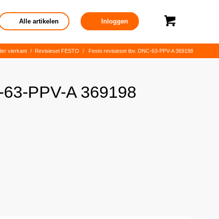
Alle artikelen
Inloggen
der vierkant
/
Revisieset FESTO
/
Festo revisieset tbv. DNC-63-PPV-A 369198
NC-63-PPV-A 369198