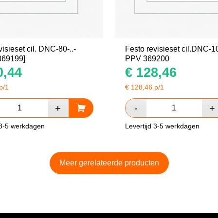
visieset cil. DNC-80-..-
Festo revisieset cil.DNC-
369199]
PPV 369200
,44
€
128,46
p/1
€
128,46
p/1
 3-5 werkdagen
Levertijd 3-5 werkdagen
Meer gerelateerde producten