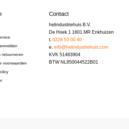
e
Contact
hetindustriehuis B.V.
De Hoek 1 1601 MR Enkhuizen
ervice
t.
0228 53 00 40
aanmelden
e.
info@hetindustriehuis.com
KVK 51483904
n retourneren
BTW NL850044522B01
e voorwaarden
olicy
er