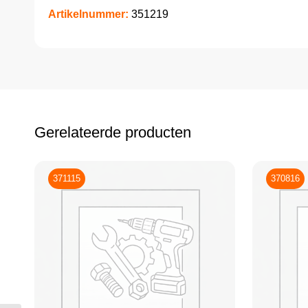
Artikelnummer:
351219
Gerelateerde producten
371115
370816