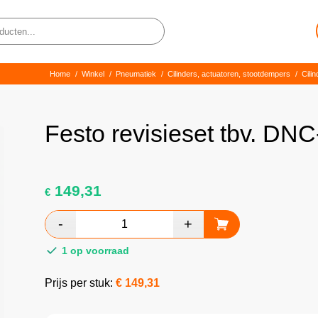
Home
/
Winkel
/
Pneumatiek
/
Cilinders, actuatoren, stootdempers
/
Cilin
Festo revisieset tbv. D
149,31
€
1 op voorraad
Prijs per stuk:
€
149,31