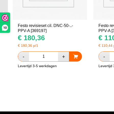
Oliekeerring WAS
25x42x7
Festo revisieset cil. DNC-50-..-
Festo re
10
PPV-A [369197]
PPV-A [
€
180,36
€
110
€
180,36
p/1
€
110,44
Levertijd 3-5 werkdagen
Levertijd