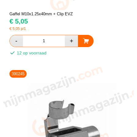
Gaffel M10x1.25x40mm + Clip EVZ
€
5,05
€
5,05
p/1
12 op voorraad
390245