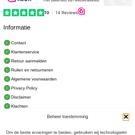
Informatie
Contact
Klantenservice
Retour aanmelden
Ruilen en retourneren
Algemene voorwaarden
Privacy Policy
Disclaimer
Klachten
Beheer toestemming
Contact
hetindustriehuis B.V.
Om de beste ervaringen te bieden, gebruiken wij technologieën