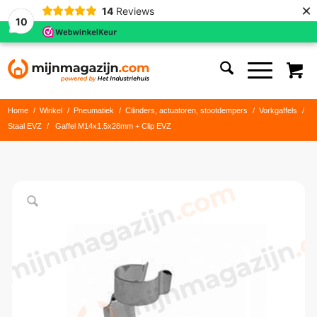
×
14
Reviews
10
Home
/
Winkel
/
Pneumatiek
/
Cilinders, actuatoren, stootdempers
/
Vorkgaffels
/
Staal EVZ
/
Gaffel M14x1.5x28mm + Clip EVZ