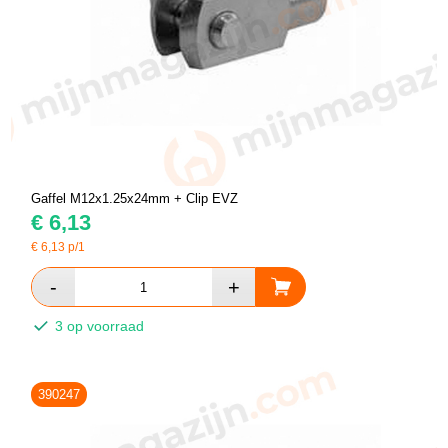
Gaffel M12x1.25x24mm + Clip EVZ
€
6,13
€
6,13
p/1
3 op voorraad
390247