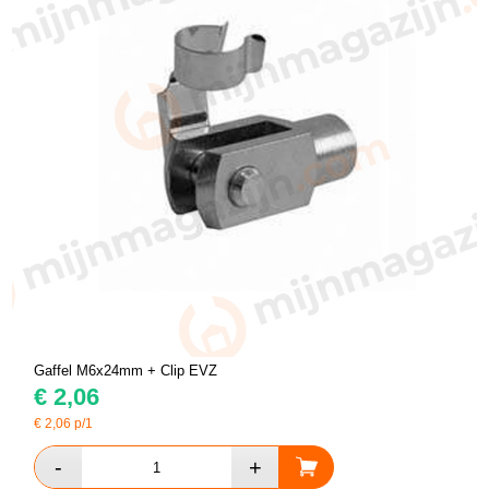
Gaffel M6x24mm + Clip EVZ
€
2,06
€
2,06
p/1