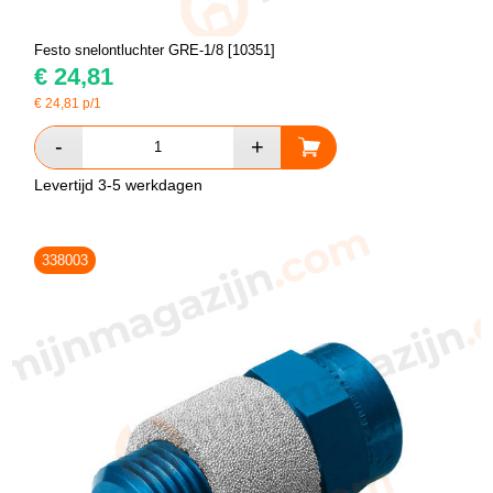
Festo snelontluchter GRE-1/8 [10351]
€
24,81
€
24,81
p/1
Levertijd 3-5 werkdagen
338003