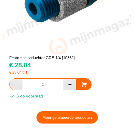
Festo snelontluchter GRE-1/4 [10352]
€
28,04
€
28,04
p/1
6 op voorraad
Meer gerelateerde producten