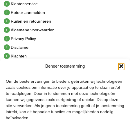
Klantenservice
Retour aanmelden
Ruilen en retourneren
Algemene voorwaarden
Privacy Policy
Disclaimer
Klachten
Beheer toestemming
Contact
hetindustriehuis B.V.
Om de beste ervaringen te bieden, gebruiken wij technologieën
De Hoek 1 1601 MR Enkhuizen
zoals cookies om informatie over je apparaat op te slaan en/of
t.
0228 53 00 40
te raadplegen. Door in te stemmen met deze technologieën
e.
info@hetindustriehuis.com
kunnen wij gegevens zoals surfgedrag of unieke ID’s op deze
KVK 51483904
site verwerken. Als je geen toestemming geeft of je toestemming
BTW NL850044522B01
intrekt, kan dit bepaalde functies en mogelijkheden nadelig
beïnvloeden.