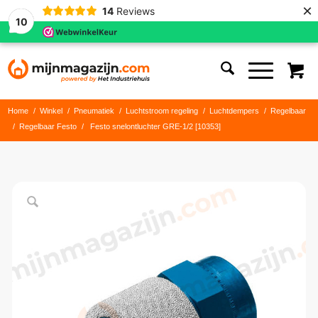
×
14
Reviews
10
Home
/
Winkel
/
Pneumatiek
/
Luchtstroom regeling
/
Luchtdempers
/
Regelbaar
/
Regelbaar Festo
/
Festo snelontluchter GRE-1/2 [10353]