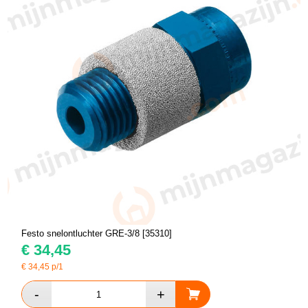
Festo snelontluchter GRE-3/8 [35310]
€
34,45
€
34,45
p/1