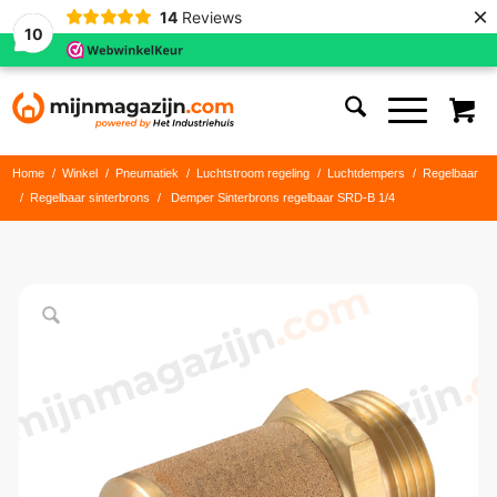
×
14
Reviews
10
Home
/
Winkel
/
Pneumatiek
/
Luchtstroom regeling
/
Luchtdempers
/
Regelbaar
/
Regelbaar sinterbrons
/
Demper Sinterbrons regelbaar SRD-B 1/4