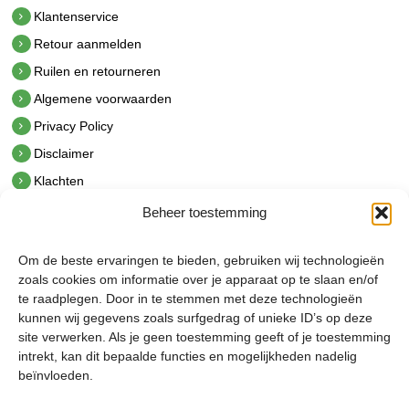
Klantenservice
Retour aanmelden
Ruilen en retourneren
Algemene voorwaarden
Privacy Policy
Disclaimer
Klachten
Beheer toestemming
Contact
hetindustriehuis B.V.
Om de beste ervaringen te bieden, gebruiken wij technologieën
De Hoek 1 1601 MR Enkhuizen
zoals cookies om informatie over je apparaat op te slaan en/of
t.
0228 53 00 40
te raadplegen. Door in te stemmen met deze technologieën
e.
info@hetindustriehuis.com
kunnen wij gegevens zoals surfgedrag of unieke ID’s op deze
KVK 51483904
site verwerken. Als je geen toestemming geeft of je toestemming
BTW NL850044522B01
intrekt, kan dit bepaalde functies en mogelijkheden nadelig
beïnvloeden.