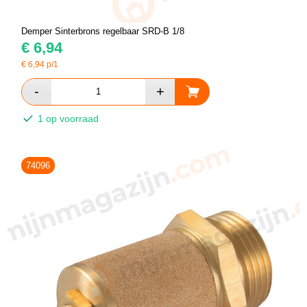
Demper Sinterbrons regelbaar SRD-B 1/8
€
6,94
€
6,94
p/1
1 op voorraad
74096