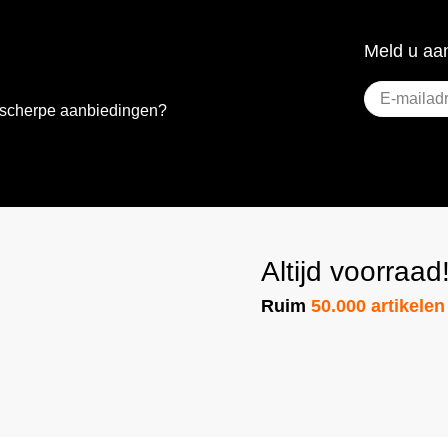
Meld u aan
E-
e scherpe aanbiedingen?
mailadres
(Vereist)
Altijd voorraad
Ruim
50.000 artikelen