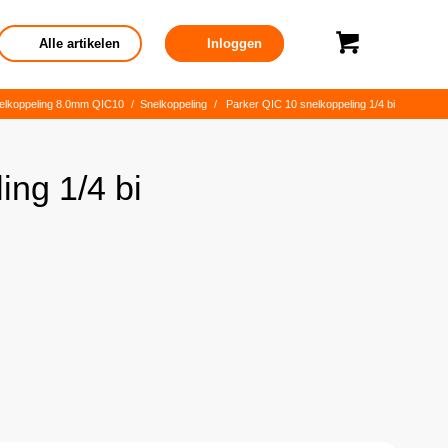
Alle artikelen
Inloggen
elkoppeling 8.0mm QIC10
/
Snelkoppeling
/
Parker QIC 10 snelkoppeling 1/4 bi
ing 1/4 bi