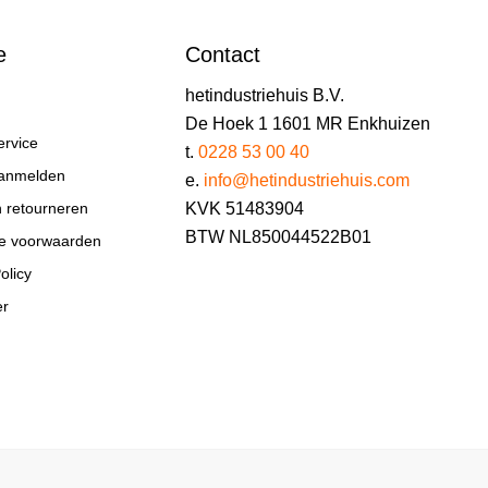
e
Contact
hetindustriehuis B.V.
De Hoek 1 1601 MR Enkhuizen
ervice
t.
0228 53 00 40
aanmelden
e.
info@hetindustriehuis.com
KVK 51483904
n retourneren
BTW NL850044522B01
e voorwaarden
olicy
er