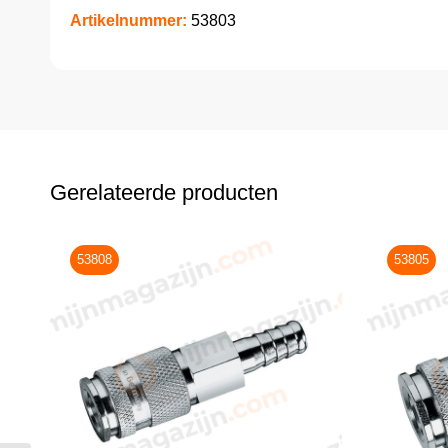
Artikelnummer:
53803
Gerelateerde producten
53808
53805