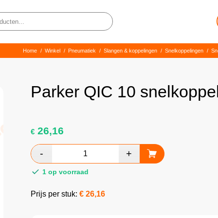
Home
/
Winkel
/
Pneumatiek
/
Slangen & koppelingen
/
Snelkoppelingen
/
Sn
Parker QIC 10 snelkoppel
26,16
€
1 op voorraad
Prijs per stuk:
€
26,16