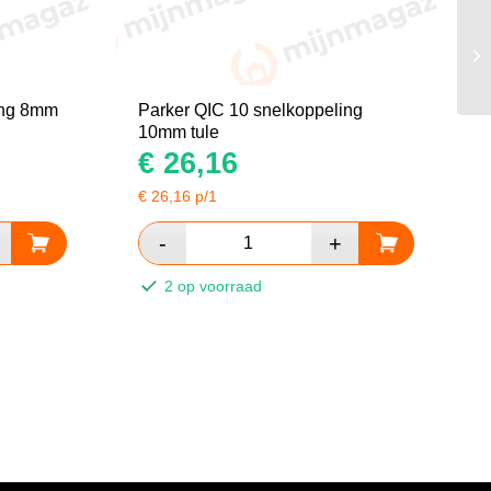
ing 8mm
Parker QIC 10 snelkoppeling
10mm tule
€
26,16
€
26,16
p/1
2 op voorraad