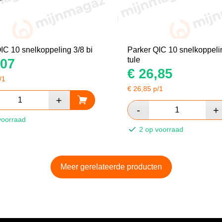
IC 10 snelkoppeling 3/8 bi
Parker QIC 10 snelkoppel
tule
07
€
26,85
/1
€
26,85
p/1
voorraad
2 op voorraad
Meer gerelateerde producten