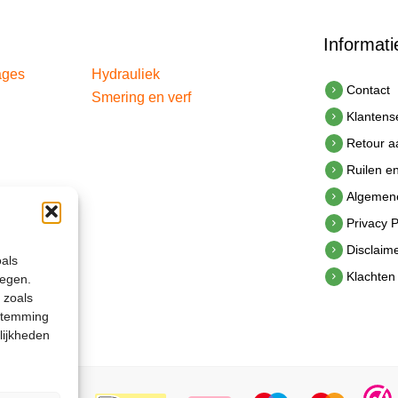
Informati
ages
Hydrauliek
Contact
Smering en verf
Klantens
Retour 
Ruilen e
Algemen
Privacy P
Disclaim
oals
Klachten
legen.
 zoals
estemming
lijkheden