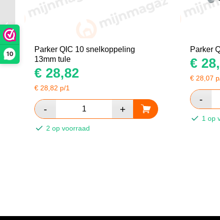
Parker QIC 10
snelkoppeling 1/2 bu
Parker QIC 10 snelkoppeling
Parker Q
10
13mm tule
€
28,
€
28,82
€
28,07
p
€
28,82
p/1
1 op 
2 op voorraad