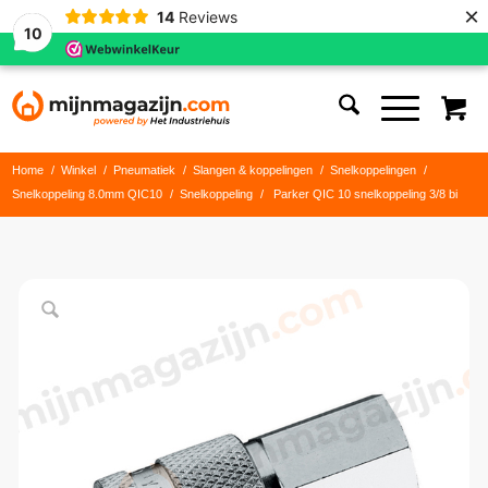
×
14
Reviews
10
Home
/
Winkel
/
Pneumatiek
/
Slangen & koppelingen
/
Snelkoppelingen
/
Snelkoppeling 8.0mm QIC10
/
Snelkoppeling
/
Parker QIC 10 snelkoppeling 3/8 bi