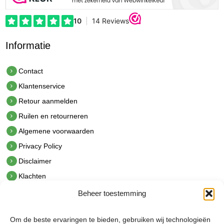
Informatie
Contact
Klantenservice
Retour aanmelden
Ruilen en retourneren
Algemene voorwaarden
Privacy Policy
Disclaimer
Klachten
Beheer toestemming
Contact
hetindustriehuis B.V.
Om de beste ervaringen te bieden, gebruiken wij technologieën