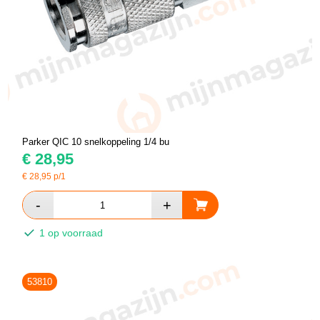
Parker QIC 10 snelkoppeling 1/4 bu
€
28,95
€
28,95
p/1
1 op voorraad
53810