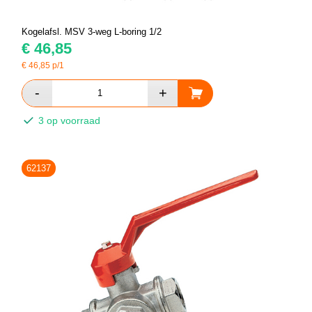
Kogelafsl. MSV 3-weg L-boring 1/2
€
46,85
€
46,85
p/1
3 op voorraad
62137