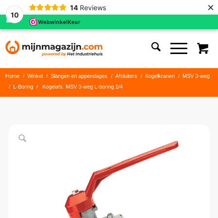
×
14
Reviews
10
Home
/
Winkel
/
Slangen en appendages
/
Afsluiters
/
Kogelkranen
/
MSV 3-weg
/
L-Boring
/
Kogelafs. MSV 3-weg L-boring 1/4