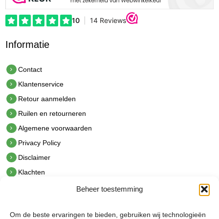
Informatie
Contact
Klantenservice
Retour aanmelden
Ruilen en retourneren
Algemene voorwaarden
Privacy Policy
Disclaimer
Klachten
Beheer toestemming
Contact
hetindustriehuis B.V.
Om de beste ervaringen te bieden, gebruiken wij technologieën