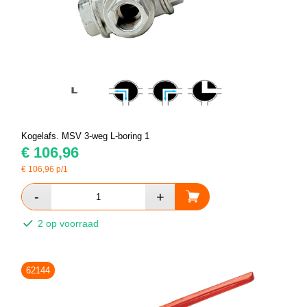
Kogelafs. MSV 3-weg L-boring 1
€
106,96
€
106,96
p/1
2 op voorraad
62144