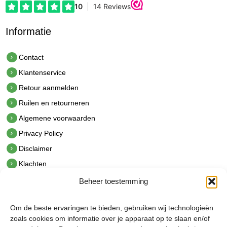
Informatie
Contact
Klantenservice
Retour aanmelden
Ruilen en retourneren
Algemene voorwaarden
Privacy Policy
Disclaimer
Klachten
Beheer toestemming
Contact
hetindustriehuis B.V.
Om de beste ervaringen te bieden, gebruiken wij technologieën
De Hoek 1 1601 MR Enkhuizen
zoals cookies om informatie over je apparaat op te slaan en/of