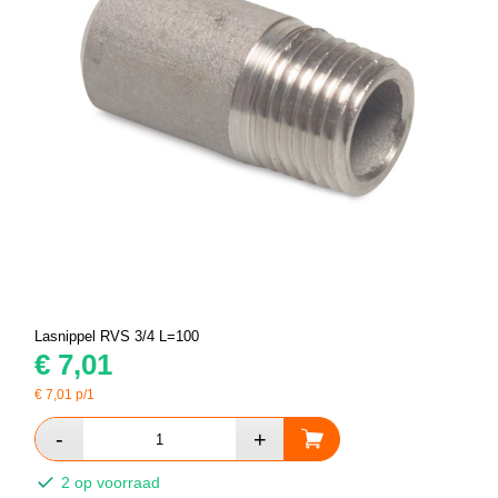
Lasnippel RVS 3/4 L=100
€
7,01
€
7,01
p/1
2 op voorraad