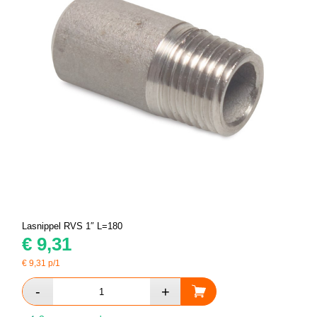
Lasnippel RVS 1″ L=180
€
9,31
€
9,31
p/1