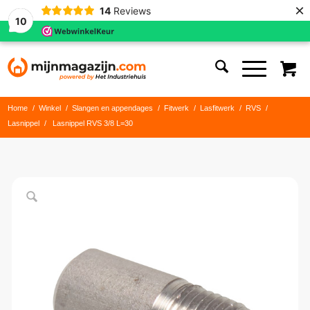
×
14
Reviews
10
Home
/
Winkel
/
Slangen en appendages
/
Fitwerk
/
Lasfitwerk
/
RVS
/
Lasnippel
/
Lasnippel RVS 3/8 L=30