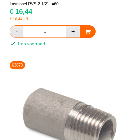
Lasnippel RVS 2.1/2” L=60
€
16,44
€
16,44
p/1
1 op voorraad
63870