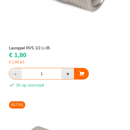
Lasnippel RVS 1/2 L=35
€
1,80
€
1,80
p/1
16 op voorraad
457701