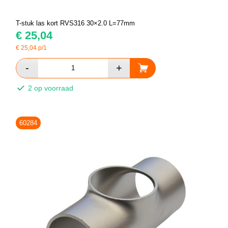
T-stuk las kort RVS316 30×2.0 L=77mm
€
25,04
€
25,04
p/1
2 op voorraad
60284