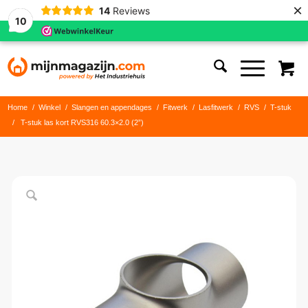
×
14
Reviews
10
Home
/
Winkel
/
Slangen en appendages
/
Fitwerk
/
Lasfitwerk
/
RVS
/
T-stuk
/
T-stuk las kort RVS316 60.3×2.0 (2”)