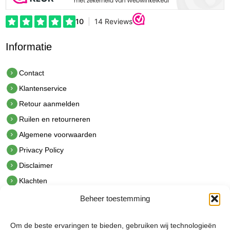
Informatie
Contact
Klantenservice
Retour aanmelden
Ruilen en retourneren
Algemene voorwaarden
Privacy Policy
Disclaimer
Klachten
Beheer toestemming
Contact
hetindustriehuis B.V.
Om de beste ervaringen te bieden, gebruiken wij technologieën