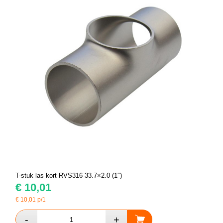
T-stuk las kort RVS316 33.7×2.0 (1″)
€
10,01
€
10,01
p/1