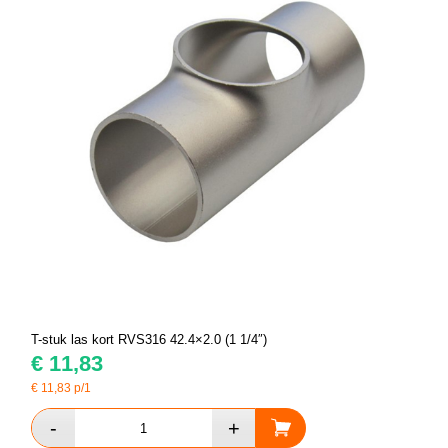
T-stuk las kort RVS316 42.4×2.0 (1 1/4″)
€
11,83
€
11,83
p/1