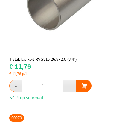
T-stuk las kort RVS316 26.9×2.0 (3/4″)
€
11,76
€
11,76
p/1
4 op voorraad
60279