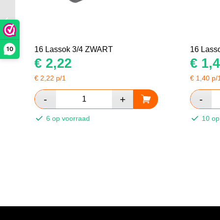
16 Lassok 1/4 ZWART
10
16 Lassok 3/4 ZWART
16 Lass
€
2,22
€
1,4
€
2,22
p/1
€
1,40
p/
6 op voorraad
10 op