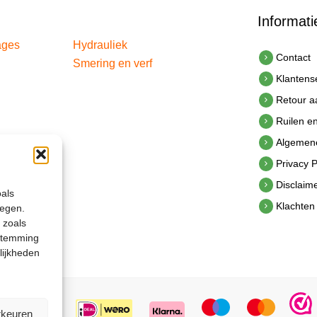
Informati
ages
Hydrauliek
Contact
Smering en verf
Klantens
Retour 
Ruilen e
Algemen
Privacy P
Disclaim
oals
Klachten
legen.
 zoals
estemming
lijkheden
rkeuren