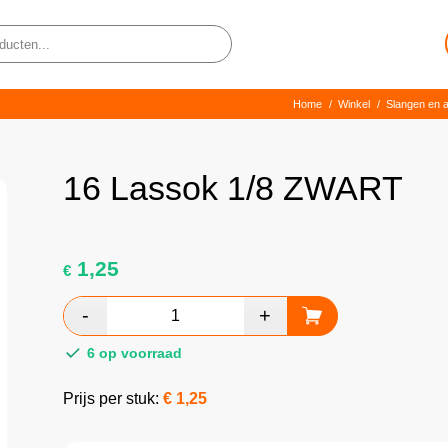
Home
/
Winkel
/
Slangen en 
16 Lassok 1/8 ZWART
1,25
€
6 op voorraad
Prijs per stuk:
€
1,25