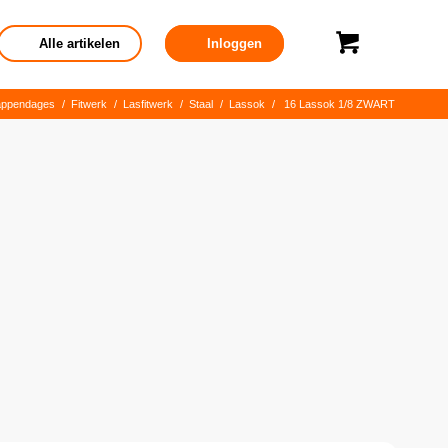
Alle artikelen
Inloggen
appendages
/
Fitwerk
/
Lasfitwerk
/
Staal
/
Lassok
/
16 Lassok 1/8 ZWART