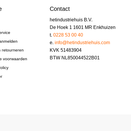
e
Contact
hetindustriehuis B.V.
De Hoek 1 1601 MR Enkhuizen
ervice
t.
0228 53 00 40
aanmelden
e.
info@hetindustriehuis.com
KVK 51483904
n retourneren
BTW NL850044522B01
e voorwaarden
olicy
er