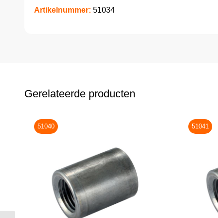
Artikelnummer:
51034
Gerelateerde producten
51040
51041