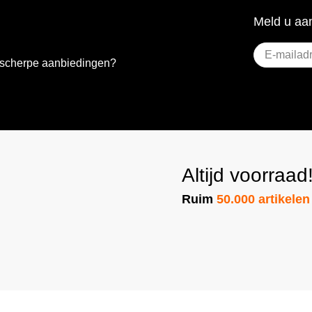
Meld u aan
E-
e scherpe aanbiedingen?
mailadres
(Vereist)
Altijd voorraad
Ruim
50.000 artikelen