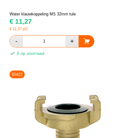
Water klauwkoppeling MS 32mm tule
€
11,27
€
11,27
p/1
6 op voorraad
65422