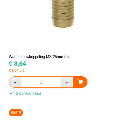
Water klauwkoppeling MS 25mm tule
€
8,64
€
8,64
p/1
2 op voorraad
65419