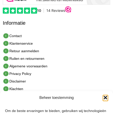
Informatie
Contact
Klantenservice
Retour aanmelden
Ruilen en retourneren
Algemene voorwaarden
Privacy Policy
Disclaimer
Klachten
Beheer toestemming
Contact
hetindustriehuis B.V.
Om de beste ervaringen te bieden, gebruiken wij technologieën