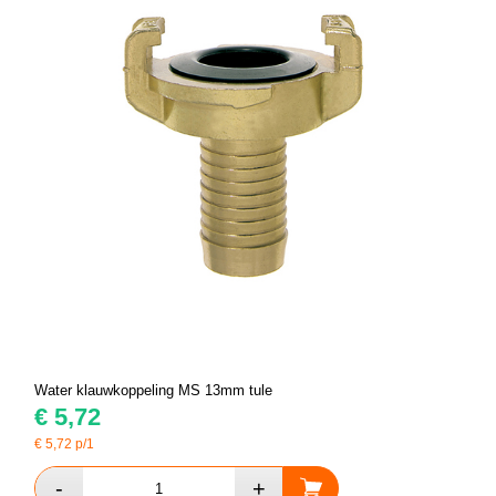
Water klauwkoppeling MS 13mm tule
€
5,72
€
5,72
p/1