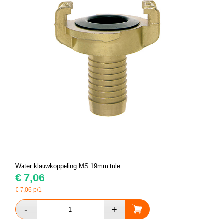
Water klauwkoppeling MS 19mm tule
€
7,06
€
7,06
p/1