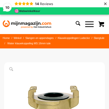
×
14
Reviews
10
Home
/
Winkel
/
Slangen en appendages
/
Klauwkoppelingen Ludecke
/
Slangtule
/
Water klauwkoppeling MS 16mm tule