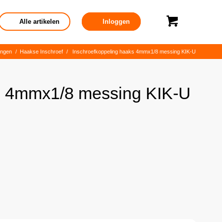
Alle artikelen
Inloggen
ingen
/
Haakse Inschroef
/
Inschroefkoppeling haaks 4mmx1/8 messing KIK-U
s 4mmx1/8 messing KIK-U