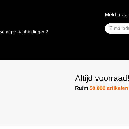
Meld u aan
E-
e scherpe aanbiedingen?
mailadres
(Vereist)
Altijd voorraad
Ruim
50.000 artikelen