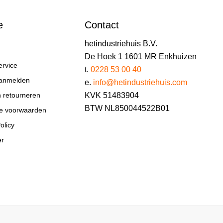
e
Contact
hetindustriehuis B.V.
De Hoek 1 1601 MR Enkhuizen
ervice
t.
0228 53 00 40
aanmelden
e.
info@hetindustriehuis.com
KVK 51483904
n retourneren
BTW NL850044522B01
e voorwaarden
olicy
er