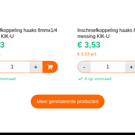
efkoppeling haaks 8mmx1/4
Inschroefkoppeling haaks
 KIK-U
messing KIK-U
3
€
3,53
1
€
3,53
p/1
voorraad
6 op voorraad
Meer gerelateerde producten