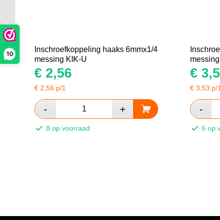
Inschroefkoppeling
haaks 10mmx3/8
messing KIK-U
Inschroefkoppeling haaks 6mmx1/4
Inschro
10
messing KIK-U
messing
€
2,56
€
3,5
€
2,56
p/1
€
3,53
p/
8 op voorraad
6 op 