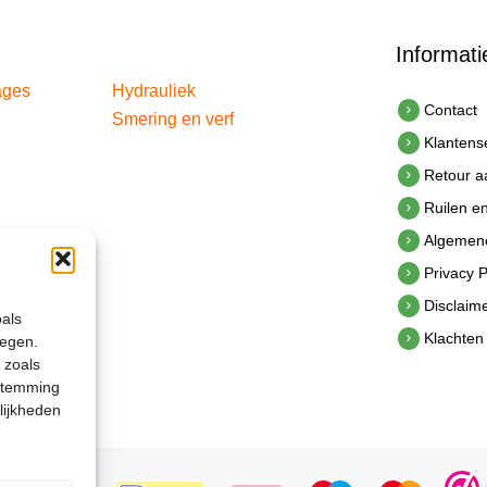
Informati
ages
Hydrauliek
Contact
Smering en verf
Klantens
Retour 
Ruilen e
Algemen
Privacy P
Disclaim
oals
Klachten
legen.
 zoals
estemming
lijkheden