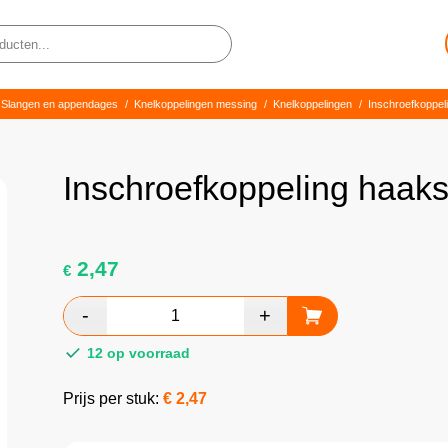
Slangen en appendages
/
Knelkoppelingen messing
/
Knelkoppelingen
/
Inschroefkoppel
Inschroefkoppeling haak
2,47
€
12 op voorraad
Prijs per stuk:
€
2,47