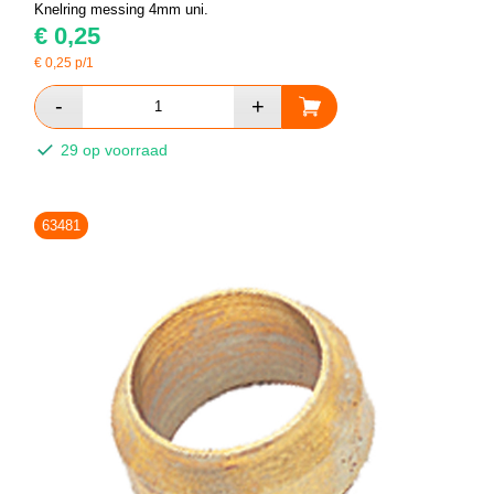
Knelring messing 4mm uni.
€
0,25
€
0,25
p/1
29 op voorraad
63481