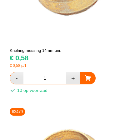
Knelring messing 14mm uni.
€
0,58
€
0,58
p/1
10 op voorraad
63479