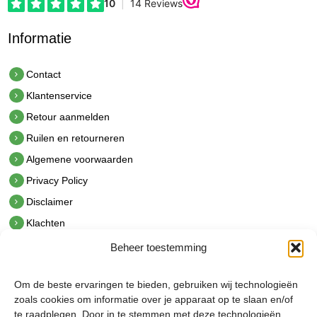
Informatie
Contact
Klantenservice
Retour aanmelden
Ruilen en retourneren
Algemene voorwaarden
Privacy Policy
Disclaimer
Klachten
Beheer toestemming
Contact
hetindustriehuis B.V.
Om de beste ervaringen te bieden, gebruiken wij technologieën
De Hoek 1 1601 MR Enkhuizen
zoals cookies om informatie over je apparaat op te slaan en/of
t.
0228 53 00 40
te raadplegen. Door in te stemmen met deze technologieën