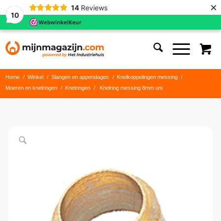
×
14
Reviews
10
Home
/
Winkel
/
Slangen en appendages
/
Knelkoppelingen messing
/
Moeren en knelringen
/
Knelringen
/
Knelring messing 8mm uni.